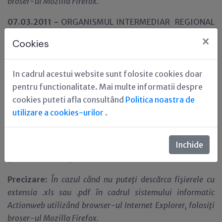
broser-ul Mozilla Firefox.
07.03.2011 -
ORGANISMUL INTERMEDIAR REGIONAL
PENTRU POSDRU Regiunea Sud-Est organizează
×
Cookies
concurs pentru ocuparea funcţiei publice de execuţie
temporar vacante
In cadrul acestui website sunt folosite cookies doar
03.03.2011 -
AMPOSDRU anunţă crearea unui nou
pentru functionalitate. Mai multe informatii despre
modul
în sistemul Actionweb, în vederea încărcării
cookies puteti afla consultând
Politica noastra de
informaţiilor care vizează participanţii la operaţiunile
utilizare a cookies-urilor
.
finanţate din FSE, colectate prin Anexa 10. Vă rugăm
consultaţi secţiunea
Implementare proiecte
în cadrul
Inchide
website-ului
http://www.fseromania.ro
. >
detalii...
(Manual utilizare).
Precizare:
În cazul când nu puteţi descărca fişierele cu
extensia .xls sau .pdf în cadrul sistemului informatic
Actionweb utilizând browser-ul Internet Explorer, folosiţi
broser-ul Mozilla Firefox.