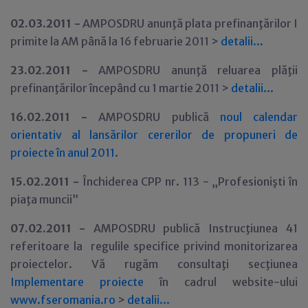
02.03.2011 -
AMPOSDRU anunţă plata prefinanţărilor I
primite la AM până la 16 februarie 2011 >
detalii...
23
.02.2011 -
AMPOSDRU anunţă reluarea plăţii
prefinanţărilor începând cu 1 martie 2011 >
detalii...
16.02.2011 -
AMPOSDRU publică
noul calendar
orientativ al lansărilor cererilor de propuneri de
proiecte în anul 2011
.
15.02.2011 -
Închiderea CPP nr. 113 - „Profesionişti în
piaţa muncii”
07
.02.2011 -
AMPOSDRU publică Instrucţiunea 41
referitoare la regulile specifice privind monitorizarea
proiectelor. Vă rugăm consultaţi secţiunea
Implementare proiecte
în cadrul website-ului
www.fseromania.ro
>
detalii...