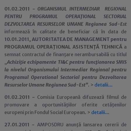
01
.02.2011 -
ORGANISMUL INTERMEDIAR REGIONAL
PENTRU PROGRAMUL OPERAŢIONAL SECTORIAL
DEZVOLTAREA RESURSELOR UMANE Regiunea Sud-Est
informează în calitate de beneficiar că în data de
10.01.2011,
AUTORITATEA DE MANAGEMENT pentru
PROGRAMUL OPERAŢIONAL ASISTENŢĂ TEHNICĂ
a
semnat contractul de finanţare nerambursabilă cu titlul
„
Achiziţie echipamente TI&C pentru funcţionarea SMIS
la nivelul Organismului Intermediar Regional pentru
Programul Operational Sectorial pentru Dezvoltarea
Resurselor Umane Regiunea Sud-Est”
.
>
detalii...
01
.02.2011 -
Comisia Europeană difuzează filmul de
promovare a oportunităţiilor oferite cetăţenilor
europeni prin Fondul Social European. >
detalii...
27.01.2011 -
AMPOSDRU anunţă lansarea cererii de