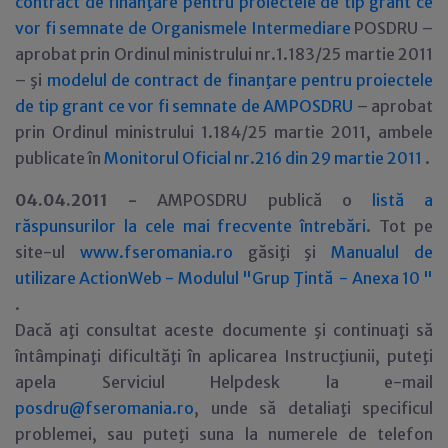
contract de finanţare pentru proiectele de tip grant ce
vor fi semnate de Organismele Intermediare
POSDRU –
aprobat prin Ordinul ministrului nr.1.183/25 martie 2011
– şi
modelul de contract de finanţare pentru proiectele
de tip grant ce vor fi semnate de AMPOSDRU
– aprobat
prin Ordinul ministrului 1.184/25 martie 2011, ambele
publicate în
Monitorul Oficial nr.216 din 29 martie 2011
.
04.04.2011 -
AMPOSDRU publică o
listă a
răspunsurilor la cele mai frecvente întrebări
. Tot pe
site-ul
www.fseromania.ro
găsiţi şi
Manualul de
utilizare ActionWeb - Modulul "Grup Ţintă - Anexa 10 "
.
Dacă aţi consultat aceste documente şi continuaţi să
întâmpinaţi dificultăţi în aplicarea Instrucţiunii, puteţi
apela Serviciul Helpdesk la e-mail
posdru@fseromania.ro
, unde să detaliaţi specificul
problemei, sau puteţi suna la numerele de telefon