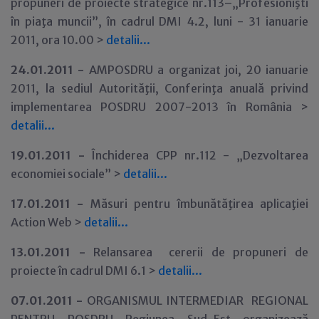
propuneri de proiecte strategice nr.113–„Profesionişti
în piaţa muncii”, în cadrul DMI 4.2, luni - 31 ianuarie
2011, ora 10.00 >
detalii...
24.01.2011 -
AMPOSDRU a organizat joi, 20 ianuarie
2011, la sediul Autorităţii, Conferinţa anuală privind
implementarea POSDRU 2007-2013 în România >
detalii...
19
.01.2011 -
Închiderea CPP nr.112 - „Dezvoltarea
economiei sociale” >
detalii...
17
.01.2011 -
Măsuri pentru îmbunătăţirea aplicaţiei
Action Web >
detalii...
13
.01.2011 -
Relansarea cererii de propuneri de
proiecte în cadrul DMI 6.1 >
detalii...
07.01.2011 -
ORGANISMUL INTERMEDIAR REGIONAL