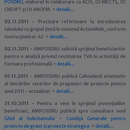
POSDRU
, elaborat în colaborare cu ACIS, OI MECTS, OI
CNDIPT şi OI ANOFM. >
detalii...
02
.11.2011 -
Precizare referitoare la introducerea
tabelului cu grupul ţintă în sistemul ActionWeb, conform
Instrucţiunii nr.42
>
detalii...
02
.11.2011 -
AMPOSDRU solicită sprijinul beneficiarilor
pentru o analiză privind restituirea TVA în activităţi de
formare profesională >
detalii...
01
.11.2011 -
AMPOSDRU publică Calendarul orientativ
al lansărilor cererilor de propuneri de proiecte pentru
anul 2011 - actualizat
>
detalii...
31
.10.2011 -
Pentru a veni în sprijinul potenţialilor
beneficiari, AMPOSDRU publică spre consultare noul
Ghid al Solicitantului – Condiţii Generale pentru
proiecte de grant şi proiecte strategice
>
detalii...