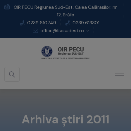
OIR PECU Regiunea Sud-Est, Calea Călărașilor, nr.
12, Brăila
0239 610749
0239 613301
office@fsesudest.ro
Arhiva știri 2011