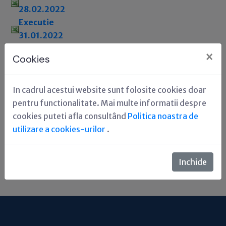
28.02.2022
Executie
31.01.2022
×
Cookies
Situaţie plăţi
efectuate
31.03.2016
In cadrul acestui website sunt folosite cookies doar
pentru functionalitate. Mai multe informatii despre
cookies puteti afla consultând
Politica noastra de
utilizare a cookies-urilor
.
Inchide