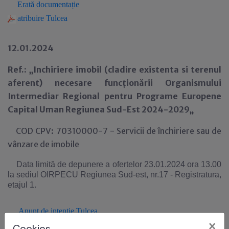
Erată documentație
atribuire Tulcea
12.01.2024
Ref.: „Inchiriere imobil (cladire existenta si terenul
aferent) necesare funcționării Organismului
Intermediar Regional pentru Programe Europene
Capital Uman Regiunea Sud-Est 2024-2029„
COD CPV: 70310000-7 - Servicii de închiriere sau de
vânzare de imobile
Data limită de depunere a ofertelor 23.01.2024 ora 13.00
la sediul OIRPECU Regiunea Sud-est, nr.17 - Registratura,
etajul 1.
Anun
ţ
de intentie Tulcea
×
Cookies