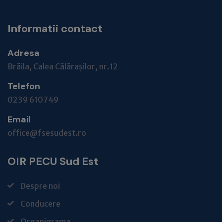
Informatii contact
Adresa
Brăila, Calea Călărașilor, nr.12
Telefon
0239 610749
Email
office@fsesudest.ro
OIR PECU Sud Est
Despre noi
Conducere
Organigrama