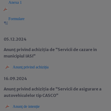
Anexa 1
Formulare
05.12.2024
Anunț privind achiziția de
“Servicii de cazare in
municipiul IASI”
Anun
ţ
privind achiziția
16.09.2024
Anunț privind achiziția de
“Servicii de asigurare a
autovehiculelor tip CASCO”
Anun
ţ
de intenție