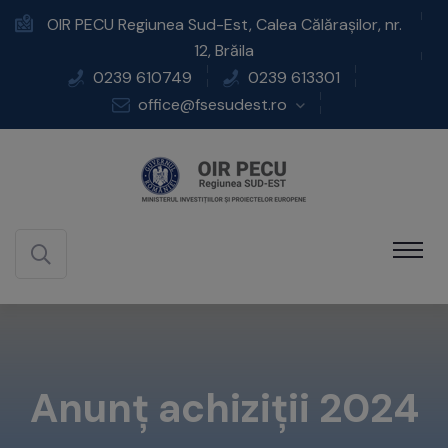
OIR PECU Regiunea Sud-Est, Calea Călărașilor, nr.
12, Brăila
0239 610749
0239 613301
office@fsesudest.ro
Anunț achiziții 2024