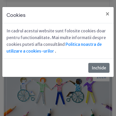
Lista intermediară nr. 1 a proiectelor
×
Cookies
aprobate în etapa de ETFC pentru
Apel 739
In cadrul acestui website sunt folosite cookies doar
pentru functionalitate. Mai multe informatii despre
cookies puteti afla consultând
Politica noastra de
utilizare a cookies-urilor
.
23
Inchide
apr,
2026