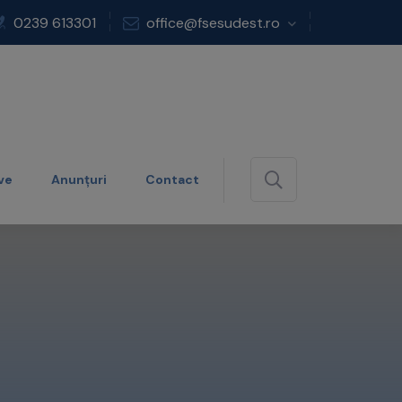
0239 613301
office@fsesudest.ro
ve
Anunțuri
Contact