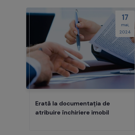
17
mai,
2024
Erată la documentația de
atribuire închiriere imobil