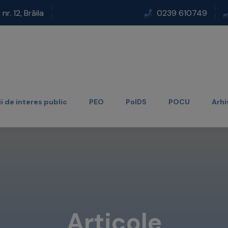
r. 12, Brăila
0239 610749
i de interes public
PEO
PoIDS
POCU
Arhi
Articole