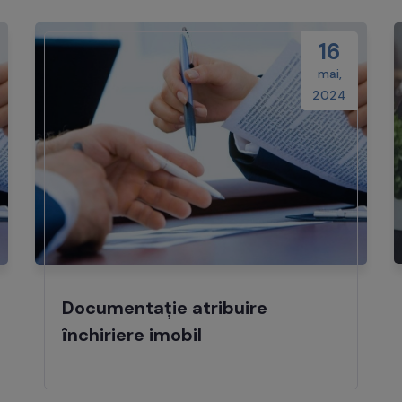
16
mai,
2024
Documentație atribuire
închiriere imobil