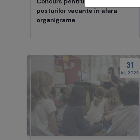
Concurs pentru ocuparea
posturilor vacante în afara
organigrame
31
iul, 2023