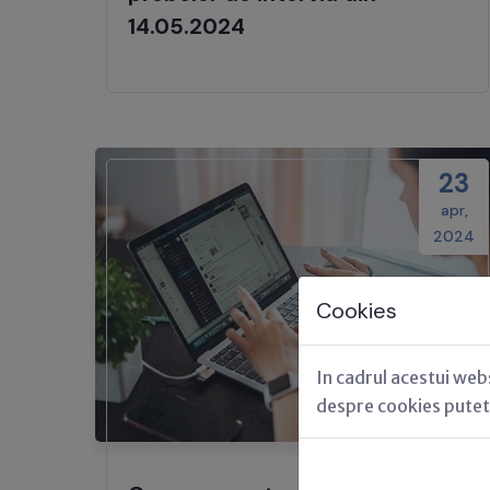
14.05.2024
23
apr,
2024
Cookies
In cadrul acestui web
despre cookies putet