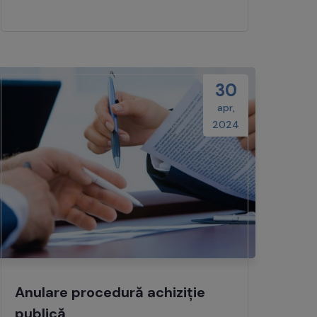
30
apr,
2024
Anulare procedură achiziție
publică