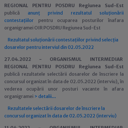
REGIONAL PENTRU POSDRU Regiunea Sud-Est
publică
anunț privind rezultatul solu
ționării
contestațiilor
pentru ocuparea posturilor
înafara
organigramei OIR POSDRU
Regiunea
Sud-Est
Rezultatul solu
ționării contestațiilor privind
selec
ția
dosarelor pentru interviul din 0
2
.0
5
.202
2
27.04.2022 -
ORGANISMUL INTERMEDIAR
REGIONAL PENTRU POSDRU Regiunea Sud-Est
publică rezultatele selectării dosarelor de înscriere la
concursul organizat în data de 02.05.2022 (interviu), în
vederea ocupării unor posturi vacante în afara
organigramei
>
detalii...
Rezultatele selectării dosarelor de înscriere la
concursul organizat în data de 02.05.2022 (interviu)
11.04.2022 -
ORGANISMUL INTERMEDIAR