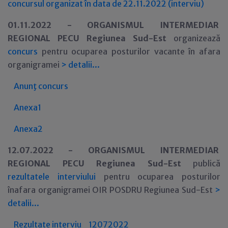
concursul organizat în data de 22.11.2022 (interviu)
01.11.2022 -
ORGANISMUL INTERMEDIAR
REGIONAL P
ECU
Regiunea Sud-Est
organizeaz
ă
concurs
pentru ocuparea
posturilor vacante în afara
organigramei
>
detalii...
Anunţ concurs
Anexa1
Anexa2
12.07.2022 -
ORGANISMUL INTERMEDIAR
REGIONAL PE
CU
Regiunea Sud-Est
publică
rezultatele interviului
pentru ocuparea posturilor
înafara organigramei OIR POSDRU Regiunea Sud-Est
>
detalii...
Rezultate interviu_12072022