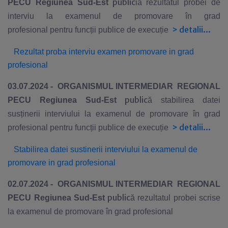
public
PE
CU
Regiunea Sud-Est
i
ă rezultatul probei de
interviu la examenul de promovare în grad
>
detalii...
profesional
pentru funcții publice de execuție
Rezultat proba interviu examen promovare in grad
profesional
03.07.2024 -
ORGANISMUL INTERMEDIAR REGIONAL
public
PE
CU
Regiunea Sud-Est
ă stabilirea datei
susținerii interviului la examenul de promovare în grad
>
detalii...
profesional
pentru funcții publice de execuție
Stabilirea datei sustinerii interviului la examenul de
promovare in grad profesional
02.07.2024 -
ORGANISMUL INTERMEDIAR REGIONAL
public
PE
CU
Regiunea Sud-Est
ă rezultatul probei scrise
la examenul de promovare în grad profesional