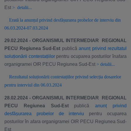
Est
>
detalii...
Erată la anunțul privind desfășurarea probelor de interviu din
06.03.2024-07.03.2024
29.02.2024 - ORGANISMUL INTERMEDIAR REGIONAL
PECU Regiunea Sud-Est
publică
anunț privind rezultatul
soluționării contestațiilor
pentru ocuparea posturilor înafara
organigramei OIR PECU Regiunea Sud-Est
>
detalii...
Rezultatul solu
ționării contestațiilor privind
selec
ția dosarelor
pentru interviul din
06
.0
3
.202
4
28.02.2024 - ORGANISMUL INTERMEDIAR REGIONAL
PECU Regiunea Sud-Est
publică
anunț privind
desfășurarea probelor de interviu
pentru ocuparea
posturilor în afara organigramei OIR PECU Regiunea Sud-
Est