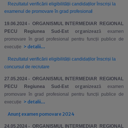
Rezultatul verificării eligibilității candidaților înscriși la
examenul de promovare în grad profesiona
l
19.06.2024 -
ORGANISMUL INTERMEDIAR REGIONAL
organizeaz
PE
CU
Regiunea Sud-Est
ă examen
promovare în grad profesional pentru funcții publice de
>
detalii...
execuție
Rezultatul verificării eligibilității candidaților înscriși la
concursul de recrutare
27.05.2024 -
ORGANISMUL INTERMEDIAR REGIONAL
organizeaz
PE
CU
Regiunea Sud-Est
ă examen
promovare în grad profesional pentru funcții publice de
>
detalii...
execuție
Anunţ examen pomovare 2024
24.05.2024 -
ORGANISMUL INTERMEDIAR REGIONAL