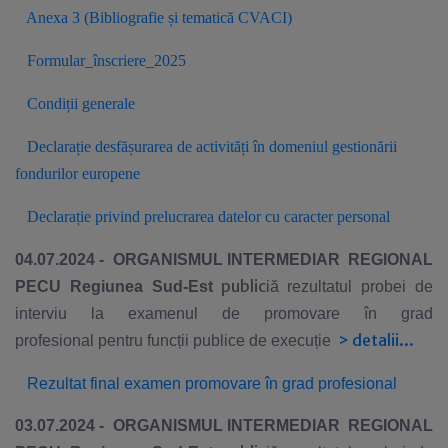
Anexa 3 (Bibliografie și tematică CVACI)
Formular_înscriere_2025
Condiții generale
Declarație desfășurarea de activități în domeniul gestionării
fondurilor europene
Declarație privind prelucrarea datelor cu caracter personal
04.07.2024 -
ORGANISMUL INTERMEDIAR REGIONAL
public
PE
CU
Regiunea Sud-Est
i
ă rezultatul probei de
interviu la examenul de promovare în grad
>
detalii...
profesional
pentru funcții publice de execuție
Rezultat final examen promovare în grad profesional
03.07.2024 -
ORGANISMUL INTERMEDIAR REGIONAL