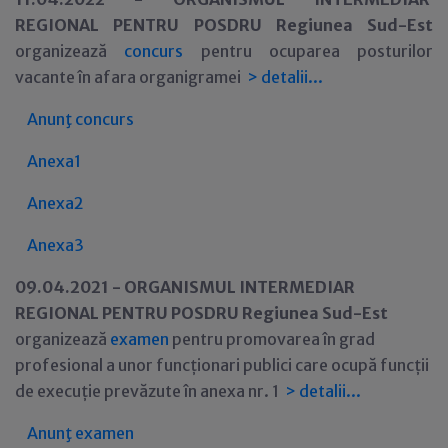
REGIONAL PENTRU POSDRU Regiunea Sud-Est
organizeaz
ă
concurs
pentru ocuparea
posturilor
vacante în afara organigramei
>
detalii...
Anunţ concurs
Anexa1
Anexa2
Anexa3
09.04.2021 -
ORGANISMUL INTERMEDIAR
REGIONAL PENTRU POSDRU Regiunea Sud-Est
organizeaz
ă
examen
pentru
promovarea
în
grad
profesional
a un
or
funcționar
i
public
i
care ocupă funcți
i
de execuție prevăzut
e
în anexa nr. 1
>
detalii...
Anunţ examen