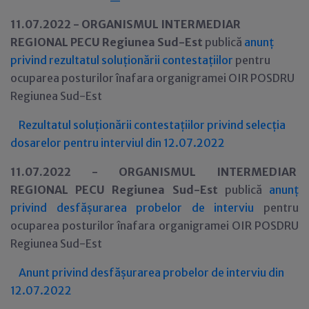
11.07.2022 -
ORGANISMUL INTERMEDIAR
REGIONAL PE
CU
Regiunea Sud-Est
publică
anunț
privind rezultatul solu
ționării contestațiilor
pentru
ocuparea posturilor
înafara organigramei OIR POSDRU
Regiunea
Sud-Est
Rezultatul solu
ționării contestațiilor privind
selec
ția
dosarelor pentru interviul din
12
.0
7
.202
2
11.07.2022 -
ORGANISMUL INTERMEDIAR
REGIONAL PE
CU
Regiunea Sud-Est
publică
anunț
privind desfășurarea probelor de interviu
pentru
ocuparea posturilor
înafara organigramei OIR POSDRU
Regiunea Sud-Est
Anunt privind desfășurarea probelor de interviu din
12.07.2022