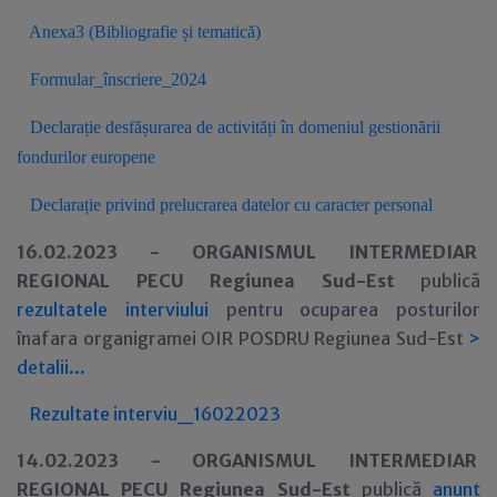
Anexa3 (Bibliografie și tematică)
Formular_înscriere_2024
Declarație desfășurarea de activități în domeniul gestionării
fondurilor europene
Declarație privind prelucrarea datelor cu caracter personal
16.02.2023 -
ORGANISMUL INTERMEDIAR
REGIONAL PE
CU
Regiunea Sud-Est
publică
rezultatele interviului
pentru ocuparea posturilor
înafara organigramei OIR POSDRU Regiunea Sud-Est
>
detalii...
Rezultate interviu_16022023
14.02.2023 -
ORGANISMUL INTERMEDIAR
REGIONAL PE
CU
Regiunea Sud-Est
publică
anunț