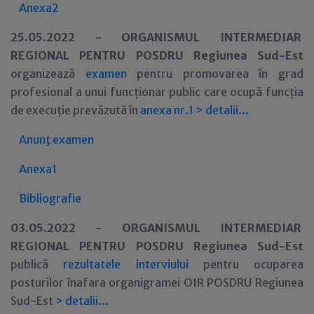
Anexa2
25.05.2022 -
ORGANISMUL INTERMEDIAR
REGIONAL PENTRU POSDRU Regiunea Sud-Est
organizeaz
ă
examen
pentru
promovarea
în
grad
profesional
a unui funcționar public care ocupă funcția
de
execuție
prevăzută în
anexa nr.1
>
detalii...
Anunţ examen
Anexa1
Bibliografie
03.05.2022 -
ORGANISMUL INTERMEDIAR
REGIONAL PENTRU POSDRU Regiunea Sud-Est
publică
rezultatele interviului
pentru ocuparea
posturilor
înafara organigramei OIR POSDRU Regiunea
Sud-Est
>
detalii...