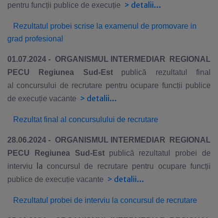
>
detalii...
pentru funcții publice de execuție
Rezultatul probei scrise la examenul de promovare in
grad profesional
01.07.2024 -
ORGANISMUL INTERMEDIAR REGIONAL
PE
CU
Regiunea Sud-Est
publică rezultatul final
al
concursului de recrutare pentru ocupare funcții publice
>
detalii...
de execuție vacante
Rezultat final
al
concursulului de recrutare
28.06.2024 -
ORGANISMUL INTERMEDIAR REGIONAL
PE
CU
Regiunea Sud-Est
publică rezultatul probei de
la
interviu
concursul de recrutare pentru ocupare funcții
>
detalii...
publice de execuție vacante
Rezultatul probei de interviu
la
concursul de recrutare