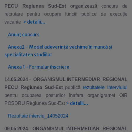
organizeaz
PE
CU
Regiunea Sud-Est
ă concurs de
recrutare pentru ocupare funcții publice de execuție
>
detalii...
vacante
Anunţ concurs
Anexa2 - Model adeverință vechime în muncă și
specialitatea studiilor
Anexa 1 - Formular înscriere
14.05.2024 -
ORGANISMUL INTERMEDIAR REGIONAL
PE
CU
Regiunea Sud-Est
publică
rezultatele interviului
pentru ocuparea posturilor
înafara organigramei OIR
detalii...
POSDRU Regiunea Sud-Est
>
Rezultate interviu_14052024
09.05.2024 - ORGANISMUL INTERMEDIAR REGIONAL