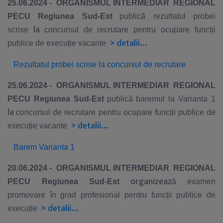
25.06.2024 -
ORGANISMUL INTERMEDIAR REGIONAL
PE
CU
Regiunea Sud-Est
publică rezultatul probei
la
scrise
concursul de recrutare pentru ocupare funcții
>
detalii...
publice de execuție vacante
Rezultatul probei scrise
la
concursul de recrutare
25.06.2024 -
ORGANISMUL INTERMEDIAR REGIONAL
PE
CU
Regiunea Sud-Est
publică baremul la Varianta 1
la
concursul de recrutare pentru ocupare funcții publice de
>
detalii...
execuție vacante
Barem Varianta 1
20.06.2024 -
ORGANISMUL INTERMEDIAR REGIONAL
organizeaz
PE
CU
Regiunea Sud-Est
ă examen
promovare în grad profesional pentru funcții publice de
>
detalii...
execuție