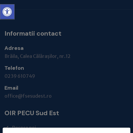
Informatii contact
Adresa
Brăila, Calea Călărașilor, nr.12
Telefon
0239 610749
Email
office@fsesudest.ro
OIR PECU Sud Est
Despre noi