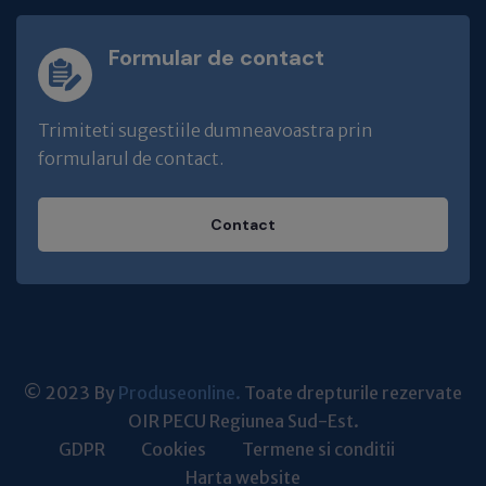
Formular de contact
Trimiteti sugestiile dumneavoastra prin
formularul de contact.
Contact
© 2023 By
Produseonline.
Toate drepturile rezervate
OIR PECU Regiunea Sud-Est.
GDPR
Cookies
Termene si conditii
Harta website