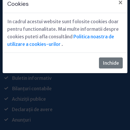
×
Cookies
Conducere
Organigrama
In cadrul acestui website sunt folosite cookies doar
Legislație
pentru functionalitate. Mai multe informatii despre
cookies puteti afla consultând
Politica noastra de
Alerta nereguli
utilizare a cookies-urilor
.
Interes public
Inchide
Solicitare informații
Buletin informativ
Bilanțuri contabile
Achiziții publice
Declarații de avere
Anunțuri