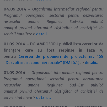
04.09.2014 -
Organismul intermediar regional pentru
Programul opera
ţ
ional sectorial pentru dezvoltarea
resurselor umane Regiunea Sud-Est
public
ă
anun
ţ
ul
privind ofertantul câştigător
al
achiziţiei de
servicii hoteliere
>
detalii...
01.09.2014 -
DG AMPOSDRU publică lista cererilor de
finanțare care au fost respinse în faza A,
pentru
Cererea de propuneri de proiecte nr. 168
“Dezvoltarea economiei sociale” (DMI 6.1)
. >
detalii
.
.
.
01.09.2014 -
Organismul intermediar regional pentru
Programul opera
ţ
ional sectorial pentru dezvoltarea
resurselor umane Regiunea Sud-Est
public
ă
anun
ţ
ul
privind ofertantul câştigător
al
achiziţiei de
servicii hoteliere
>
detalii...