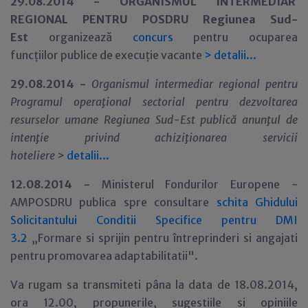
29.08.2014 -
ORGANISMUL INTERMEDIAR
REGIONAL PENTRU POSDRU Regiunea Sud-
Est
organizeaz
ă
concurs
pentru ocuparea
funcţii
lor
publice de execuţie vacante
>
detalii...
29.08.2014 -
Organismul intermediar regional pentru
Programul opera
ţ
ional sectorial pentru dezvoltarea
resurselor umane Regiunea Sud-Est
public
ă anun
ţ
ul de
inten
ţ
ie privind
achiziţionarea servicii
hoteliere
>
detalii...
12.08.2014 -
Ministerul Fondurilor Europene -
AMPOSDRU publica spre consultare
schita Ghidului
Solicitantului Conditii Specifice pentru DMI
3.2
„Formare si sprijin pentru întreprinderi si angajati
pentru promovarea adaptabilitatii".
Va rugam sa transmiteti pâna la data de 18.08.2014,
ora 12.00, propunerile, sugestiile si opiniile