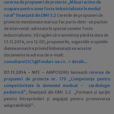
cererea de propuneri de proiecte „Măsuri active de
ocupare pentru zone foste industrializate în mediul
rural” finanțată din
DMI 5.2
Cererile de propuneri de
proiecte menționate mai sus fac parte dintr-un pachet
de intervenții adresate în special zonelor foste
industrializate. Vă rugăm să transmiteți până la data de
13.11.2014, ora 12.00, propunerile, sugestiile si opiniile
dumneavoastra privind îmbunatațirea acestor
documente la adresa de e-mail:
consultareGSCS@fonduri-ue.ro
. >
detalii...
07.11.2014 -
MFE – AMPOSDRU lansează
cererea de
propuneri de proiecte nr. 179 „Competenţe pentru
competitivitate în domeniul medical – cardiologie
pediatrică”
, finanţată din DMI 3.2 „Formare şi sprijin
pentru întreprinderi şi angajaţi pentru promovarea
adaptabilităţii”.