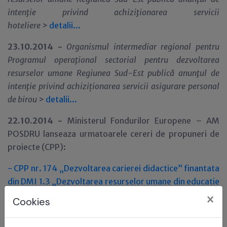
inten
ţ
ie privind
achiziţionarea servicii
hoteliere
>
detalii...
23.10.2014 -
Organismul intermediar regional pentru
Programul opera
ţ
ional sectorial pentru dezvoltarea
resurselor umane Regiunea Sud-Est
public
ă anun
ţ
ul de
inten
ţ
ie privind
achizi
ţ
ionarea servicii asigurare personal
de birou
>
detalii...
22.10.2014 -
Ministerul Fondurilor Europene – AM
POSDRU lanseaza urmatoarele cereri de propuneri de
proiecte (CPP):
- CPP nr. 174 „Dezvoltarea carierei didactice” finantata
din DMI 1.3 „Dezvoltarea resurselor umane din educatie
si formare”
×
Cookies
- CPP nr. 175 „Firme de exercitiu pentru elevi” finantata
din DMI 2.1 „Tranzitia de la scoala la viata activa”