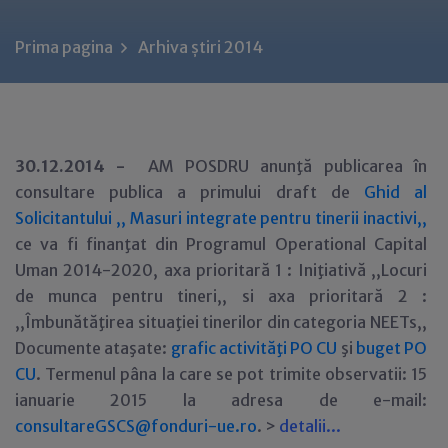
Prima pagina
Arhiva știri 2014
30.12.2014 -
AM POSDRU anunţă publicarea în
consultare publica a primului draft de
Ghid al
Solicitantului ,, Masuri integrate pentru tinerii inactivi,,
ce va fi finanţat din Programul Operational Capital
Uman 2014-2020, axa prioritară 1 : Iniţiativă ,,Locuri
de munca pentru tineri,, si axa prioritară 2 :
,,Îmbunătăţirea situaţiei tinerilor din categoria NEETs,,
Documente ataşate:
grafic activităţi PO CU
şi
buget PO
CU
. Termenul pâna la care se pot trimite observatii: 15
ianuarie 2015 la adresa de e-mail:
consultareGSCS@fonduri-ue.ro
. >
detalii...