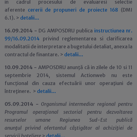
in cadrul procesului de evaluaresi selectie
aferente
cererii de propuneri de proiecte 168
(DMI
6.1). >
detalii
.
.
.
16.09.2014 -
DG AMPOSDRU publica
instructiunea nr.
99/16.09.2014
privind reglementarea si clarificarea
modalitatii de interpretare a bugetului detaliat, anexa la
contractul de finantare. >
detalii
.
.
.
10.09.2014 -
AMPOSDRU anunţă că in zilele de 10 si 11
septembrie 2014, sistemul Actionweb nu este
funcțional din cauza efectuării unor operaţiuni de
întreţinere. >
detalii
.
.
.
05.09.2014 -
Organismul intermediar regional pentru
Programul opera
ţ
ional sectorial pentru dezvoltarea
resurselor umane Regiunea Sud-Est
public
ă
anun
ţ
ul
privind ofertantul câştigător
al
achiziţiei de
servicii hoteliere
>
detalii...