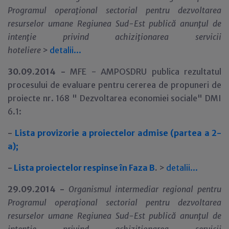
Programul opera
ţ
ional sectorial pentru dezvoltarea
resurselor umane Regiunea Sud-Est
public
ă anun
ţ
ul de
inten
ţ
ie privind
achiziţionarea servicii
hoteliere
>
detalii...
30.09.2014 -
MFE - AMPOSDRU publica rezultatul
procesului de evaluare pentru cererea de propuneri de
proiecte nr. 168 " Dezvoltarea economiei sociale" DMI
6.1:
-
Lista provizorie a proiectelor admise (partea a 2-
a);
-
Lista proiectelor respinse în Faza B
.
>
detalii
.
.
.
29.09.2014 -
Organismul intermediar regional pentru
Programul opera
ţ
ional sectorial pentru dezvoltarea
resurselor umane Regiunea Sud-Est
public
ă anun
ţ
ul de