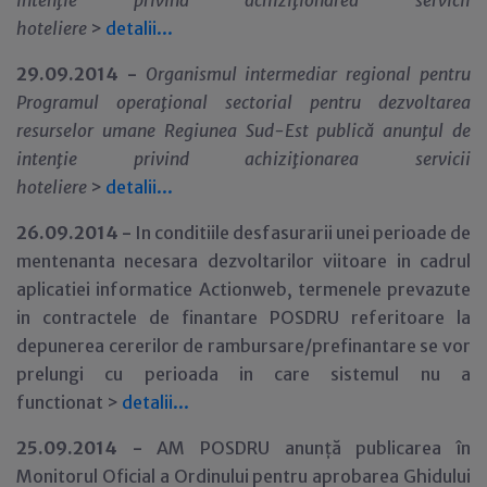
inten
ţ
ie privind
achiziţionarea servicii
hoteliere
>
detalii...
29.09.2014 -
Organismul intermediar regional pentru
Programul opera
ţ
ional sectorial pentru dezvoltarea
resurselor umane Regiunea Sud-Est
public
ă anun
ţ
ul de
inten
ţ
ie privind
achiziţionarea servicii
hoteliere
>
detalii...
26.09.2014 -
In conditiile desfasurarii unei perioade de
mentenanta necesara dezvoltarilor viitoare in cadrul
aplicatiei informatice Actionweb, termenele prevazute
in contractele de finantare POSDRU referitoare la
depunerea cererilor de rambursare/prefinantare se vor
prelungi cu perioada in care sistemul nu a
functionat >
detalii
.
.
.
25.09.2014 -
AM POSDRU anunță publicarea în
Monitorul Oficial a Ordinului pentru aprobarea Ghidului