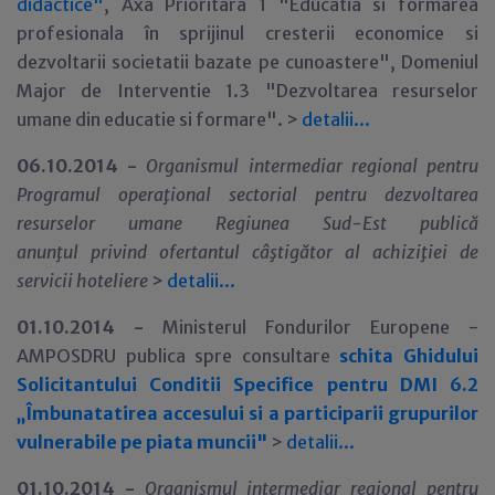
didactice"
, Axa Prioritara 1 "Educatia si formarea
profesionala în sprijinul cresterii economice si
dezvoltarii societatii bazate pe cunoastere", Domeniul
Major de Interventie 1.3 "Dezvoltarea resurselor
umane din educatie si formare". >
detalii
.
.
.
06.10.2014 -
Organismul intermediar regional pentru
Programul opera
ţ
ional sectorial pentru dezvoltarea
resurselor umane Regiunea Sud-Est
public
ă
anun
ţ
ul
privind ofertantul câştigător
al
achiziţiei de
servicii hoteliere
>
detalii...
01.10.2014 -
Ministerul Fondurilor Europene -
AMPOSDRU publica spre consultare
schita Ghidului
Solicitantului Conditii Specifice pentru DMI 6.2
„Îmbunatatirea accesului si a participarii grupurilor
vulnerabile pe piata muncii"
>
detalii
.
.
.
01.10.2014 -
Organismul intermediar regional pentru