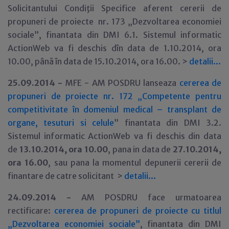
Solicitantului Condiţii Specifice aferent cererii de
propuneri de proiecte nr. 173 „Dezvoltarea economiei
sociale”, finantata din DMI 6.1. Sistemul informatic
ActionWeb va fi deschis dîn data de 1.10.2014, ora
10.00, până în data de 15.10.2014, ora 16.00. >
detalii
.
.
.
25.09.2014 -
MFE - AM POSDRU lanseaza
cererea de
propuneri de proiecte nr. 172 „Competente pentru
competitivitate în domeniul medical – transplant de
organe, tesuturi si celule
” finantata din DMI 3.2.
Sistemul informatic ActionWeb va fi deschis din data
de
13.10.2014, ora 10.00
, pana in data de
27.10.2014,
ora 16.00
, sau pana la momentul depunerii cererii de
finantare de catre solicitant >
detalii
.
.
.
24.09.2014 -
AM POSDRU face urmatoarea
rectificare:
cererea de propuneri de proiecte cu titlul
„Dezvoltarea economiei sociale”
, finantata din DMI