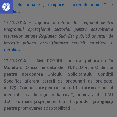
resurselor umane şi ocuparea forţei de muncă"
. >
detalii...
13.11.2014 -
Organismul intermediar regional pentru
Programul opera
ţ
ional sectorial pentru dezvoltarea
resurselor umane Regiunea Sud-Est publică anun
ţ
ul de
inten
ţ
ie privind achizi
ţ
ionarea servicii hoteliere
>
detalii...
12.11.2014 -
AM POSDRU anunță publicarea în
Monitorul Oficial, in data de 11.11.2014, a Ordinului
pentru aprobarea Ghidului Solicitantului Condiţii
Specifice aferent cererii de propuneri de proiecte
nr.179 „Competenţe pentru competitivitate în domeniul
medical – cardiologie pediatrică”, finanţată din DMI
3.2 „Formare şi sprijin pentru întreprinderi şi angajaţi
pentru promovarea adaptabilităţii”.