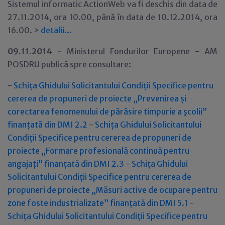
Sistemul informatic ActionWeb va fi deschis din data de
27.11.2014, ora 10.00, până în data de 10.12.2014, ora
16.00.
>
detalii...
09.11.2014 -
Ministerul Fondurilor Europene - AM
POSDRU publică spre consultare:
-
Schița Ghidului Solicitantului Condiții Specifice pentru
cererea de propuneri de proiecte „Prevenirea și
corectarea fenomenului de părăsire timpurie a şcolii”
finanțată din DMI 2.2
-
Schița Ghidului Solicitantului
Condiții Specifice pentru cererea de propuneri de
proiecte „Formare profesională continuă pentru
angajați” finanțată din DMI 2.3
-
Schița Ghidului
Solicitantului Condiții Specifice pentru cererea de
propuneri de proiecte „Măsuri active de ocupare pentru
zone foste industrializate” finanțată din DMI 5.1
-
Schița Ghidului Solicitantului Condiții Specifice pentru