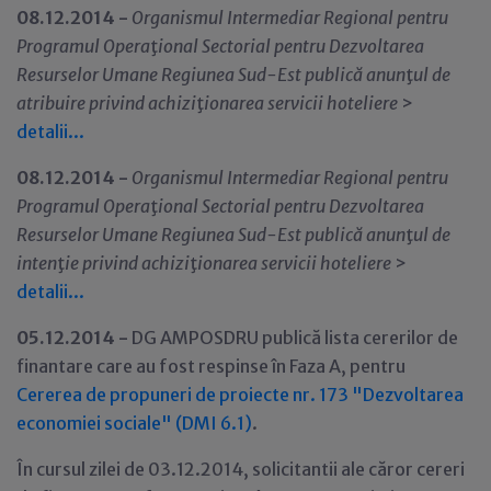
08.12.2014 -
Organismul Intermediar Regional pentru
Programul Opera
ţ
ional Sectorial pentru Dezvoltarea
Resurselor Umane Regiunea Sud-Est publică anun
ţ
ul de
atribuire privind achizi
ţ
ionarea servicii hoteliere
>
detalii...
08.12.2014 -
Organismul Intermediar Regional pentru
Programul Opera
ţ
ional Sectorial pentru Dezvoltarea
Resurselor Umane Regiunea Sud-Est publică anun
ţ
ul de
inten
ţ
ie privind achizi
ţ
ionarea servicii hoteliere
>
detalii...
05.12.2014 -
DG AMPOSDRU publică lista cererilor de
finantare care au fost respinse în Faza A, pentru
Cererea de propuneri de proiecte nr. 173 "Dezvoltarea
economiei sociale" (DMI 6.1)
.
În cursul zilei de 03.12.2014, solicitantii ale căror cereri