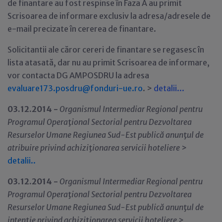
de finantare au fost respinse în Faza A au primit
Scrisoarea de informare exclusiv la adresa/adresele de
e-mail precizate în cererea de finantare.
Solicitantii ale căror cereri de finantare se regasesc în
lista atasată, dar nu au primit Scrisoarea de informare,
vor contacta DG AMPOSDRU la adresa
evaluare173.posdru@fonduri-ue.ro
. >
detalii...
03.12.2014 -
Organismul Intermediar Regional pentru
Programul Opera
ţ
ional Sectorial pentru Dezvoltarea
Resurselor Umane Regiunea Sud-Est publică anun
ţ
ul de
atribuire privind achizi
ţ
ionarea servicii hoteliere
>
detalii..
03.12.2014 -
Organismul Intermediar Regional pentru
Programul Opera
ţ
ional Sectorial pentru Dezvoltarea
Resurselor Umane Regiunea Sud-Est publică anun
ţ
ul de
inten
ţ
ie privind achizi
ţ
ionarea servicii hoteliere
>