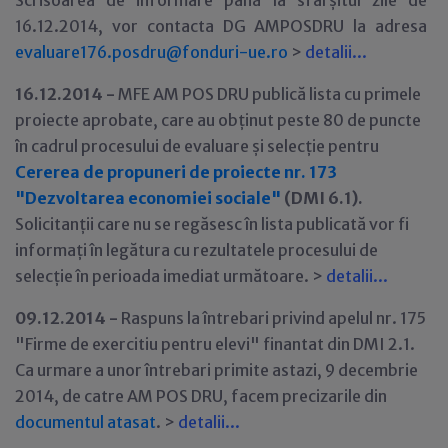
Scrisoarea de informare până la sfârșitul zile de
16.12.2014, vor contacta DG AMPOSDRU la adresa
evaluare176.posdru@fonduri-ue.ro
>
detalii...
16.12.2014 -
MFE AM POS DRU publică lista cu primele
proiecte aprobate, care au obținut peste 80 de puncte
în cadrul procesului de evaluare și selecție pentru
Cererea de propuneri de proiecte nr. 173
"Dezvoltarea economiei sociale"
(DMI 6.1).
Solicitanții care nu se regăsesc în lista publicată vor fi
informați în legătura cu rezultatele procesului de
selecție în perioada imediat următoare. >
detalii...
09.12.2014 -
Raspuns la întrebari privind apelul nr. 175
"Firme de exercitiu pentru elevi" finantat din DMI 2.1.
Ca urmare a unor întrebari primite astazi, 9 decembrie
2014, de catre AM POS DRU, facem precizarile din
documentul atasat
. >
detalii...