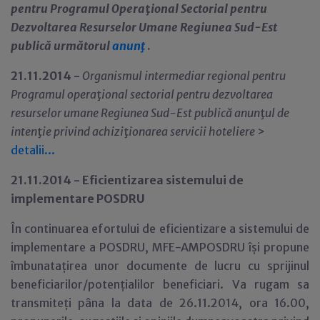
pentru Programul Opera
ţ
ional Sectorial pentru
Dezvoltarea Resurselor Umane Regiunea Sud-Est
public
ă următorul
anunţ
.
21.11.2014 -
Organismul intermediar regional pentru
Programul opera
ţ
ional sectorial pentru dezvoltarea
resurselor umane Regiunea Sud-Est publică anun
ţ
ul de
inten
ţ
ie privind achizi
ţ
ionarea servicii hoteliere
>
detalii...
21.11.2014 - Eficientizarea sistemului de
implementare POSDRU
În continuarea efortului de eficientizare a sistemului de
implementare a POSDRU, MFE-AMPOSDRU își propune
îmbunatațirea unor documente de lucru cu sprijinul
beneficiarilor/potențialilor beneficiari. Va rugam sa
transmiteți pâna la data de 26.11.2014, ora 16.00,