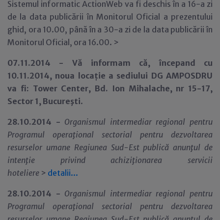
Sistemul informatic ActionWeb va fi deschis în a 16-a zi
de la data publicării în Monitorul Oficial a prezentului
ghid, ora 10.00, până în a 30-a zi de la data publicării în
Monitorul Oficial, ora 16.00. >
07.11.2014 - Vă informam că, începand cu
10.11.2014, noua loca
ţ
ie a sediului DG AMPOSDRU
va fi: Tower Center, Bd. Ion Mihalache, nr 15-17,
Sector 1, Bucureşti
.
28.10.2014 -
Organismul intermediar regional pentru
Programul opera
ţ
ional sectorial pentru dezvoltarea
resurselor umane Regiunea Sud-Est
public
ă anun
ţ
ul de
inten
ţ
ie privind
achiziţionarea servicii
hoteliere
>
detalii...
28.10.2014 -
Organismul intermediar regional pentru
Programul opera
ţ
ional sectorial pentru dezvoltarea
resurselor umane Regiunea Sud-Est
public
ă anun
ţ
ul de