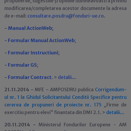
propunerile, sugestiile și opiniile dumneavoastra privind
modificarea/completarea acestor documente la adresa
de e-mail:
consultare.posdru@fonduri-ue.ro
.
-
Manual ActionWeb
;
-
Formular Manual ActionWeb
;
-
Formular Instructiuni
;
-
Formular GS
;
-
Formular Contract
. >
detalii...
21.11.2014 -
MFE – AMPOSDRU publica
Corrigendum-
ul nr. 1 la Ghidul Solicitantului Conditii Specifice pentru
cererea de propuneri de proiecte nr. 175
„Firme de
exercitiu pentru elevi” finantata din DMI 2.1. >
detalii...
20.11.2014 -
Ministerul Fondurilor Europene - AM