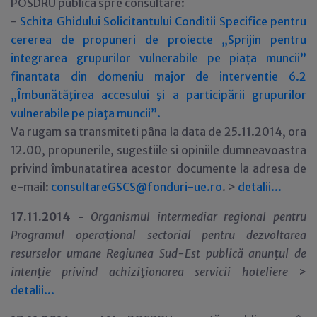
POSDRU publica spre consultare:
-
Schita Ghidului Solicitantului Conditii Specifice pentru
cererea de propuneri de proiecte „Sprijin pentru
integrarea grupurilor vulnerabile pe piața muncii”
finantata din domeniu major de interventie 6.2
„Îmbunătăţirea accesului şi a participării grupurilor
vulnerabile pe piaţa muncii”.
Va rugam sa transmiteti pâna la data de 25.11.2014, ora
12.00, propunerile, sugestiile si opiniile dumneavoastra
privind îmbunatatirea acestor documente la adresa de
e-mail:
consultareGSCS@fonduri-ue.ro
. >
detalii...
17.11.2014 -
Organismul intermediar regional pentru
Programul opera
ţ
ional sectorial pentru dezvoltarea
resurselor umane Regiunea Sud-Est publică anun
ţ
ul de
inten
ţ
ie privind achizi
ţ
ionarea servicii hoteliere
>
detalii...