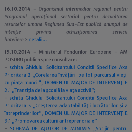
16.10.2014 -
Organismul intermediar regional pentru
Programul opera
ţ
ional sectorial pentru dezvoltarea
resurselor umane Regiunea Sud-Est
public
ă anun
ţ
ul de
inten
ţ
ie privind
achiziţionarea servicii
hoteliere
>
detalii...
15.10.2014 -
Ministerul Fondurilor Europene - AM
POSDRU publica spre consultare:
-
schita Ghidului Solicitantului Conditii Specifice Axa
Prioritara 2 „Corelarea învăţării pe tot parcursul vieţii
cu piaţa muncii”, DOMENIUL MAJOR DE INTERVENŢIE
2.1 „Tranziţia de la şcoală la viaţa activă”;
-
schita Ghidului Solicitantului Conditii Specifice Axa
Prioritara 3 „Creşterea adaptabilităţii lucrătorilor şi a
întreprinderilor”, DOMENIUL MAJOR DE INTERVENŢIE
3.1 „Promovarea culturii antreprenoriale”
-
SCHEMĂ DE AJUTOR DE MINIMIS „Sprijin pentru