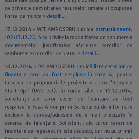
sustenabilitatii pe termen lung a zonelor rurale în ceea
ce priveste dezvoltarea resurselor umane si ocuparea
fortei de munca >
detalii...
17.12.2014 -
MFE AMPOSDRU publica
instructiunea nr.
102/17.12.2014
cu privire la modalitatea de depunere a
documentelor justificative aferente cererilor de
rambursare/cererilor de plata. >
detalii...
16.12.2014 -
DG AMPOSDRU publică
lista cererilor de
finantare care au fost respinse în Faza A
, pentru
Cererea de propuneri de proiecte nr. 176 "Romania
Start-Up" (DMI 3.1). În cursul zilei de 16.12.2014,
solicitanții ale căror cereri de finanțare au fost
respinse în Faza A vor primi Scrisoarea de informare
exclusiv la adresa/adresele de e-mail precizate în
cererea de finanțare. Solicitantii ale căror cereri de
finantare se regăsesc în lista atașată, dar nu au primit