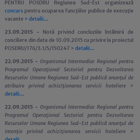
PENTRU POSDRU Regiunea Sud-Est organizează
concurs
pentru ocuparea funcţiilor publice de execuţie
vacante
>
detalii...
23.09.2015 -
Notă privind concluziile întâlnirii de
conciliere din data de 10.09.2015 cu privire la proiectul
POSDRU/176/3.1/S/150247 >
detalii...
22.09.2015 -
Organismul Intermediar Regional pentru
Programul Opera
ţ
ional Sectorial pentru Dezvoltarea
Resurselor Umane Regiunea Sud-Est publică anun
ţ
ul de
atribuire privind achizi
ţ
ionarea servicii hoteliere
>
detalii...
22.09.2015 -
Organismul Intermediar Regional pentru
Programul Opera
ţ
ional Sectorial pentru Dezvoltarea
Resurselor Umane Regiunea Sud-Est publică anun
ţ
ul de
inten
ţ
ie privind achizi
ţ
ionarea servicii hoteliere
>
detalii...