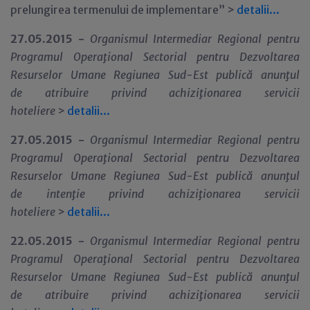
prelungirea termenului de implementare” >
detalii...
27.05.2015 -
Organismul Intermediar Regional pentru
Programul Opera
ţ
ional Sectorial pentru Dezvoltarea
Resurselor Umane Regiunea Sud-Est
public
ă anun
ţ
ul
de
atribuire
privind
achiziţionarea servicii
hoteliere
>
detalii...
27.05.2015 -
Organismul Intermediar Regional pentru
Programul Opera
ţ
ional Sectorial pentru Dezvoltarea
Resurselor Umane Regiunea Sud-Est
public
ă anun
ţ
ul
de
intenţie
privind
achiziţionarea servicii
hoteliere
>
detalii...
22.05.2015 -
Organismul Intermediar Regional pentru
Programul Opera
ţ
ional Sectorial pentru Dezvoltarea
Resurselor Umane Regiunea Sud-Est
public
ă anun
ţ
ul
de
atribuire
privind
achiziţionarea servicii