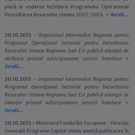
plată in vederea închiderii Programului Operational
Dezvoltarea Resurselor Umane 2007-2013. >
detalii...
20.10.2015 -
Organismul Intermediar Regional pentru
Programul Opera
ţ
ional Sectorial pentru Dezvoltarea
Resurselor Umane Regiunea Sud-Est publică anun
ţ
ul de
atribuire privind achizi
ţ
ionarea servicii hoteliere
>
detalii...
20.10.2015 -
Organismul Intermediar Regional pentru
Programul Opera
ţ
ional Sectorial pentru Dezvoltarea
Resurselor Umane Regiunea Sud-Est publică anun
ţ
ul de
inten
ţ
ie privind achizi
ţ
ionarea servicii hoteliere
>
detalii...
20.10.2015 -
Ministerul Fondurilor Europene - Direcția
Generală Programe Capital Uman anunță publicarea în