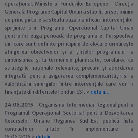
operațional. Ministerul Fondurilor Europene – Direcția
Generală Programe Capital Uman a stabilit un set minim
de principii care să stea la baza planificării intervențiilor
sprijinite prin Programul Operațional Capital Uman
pentru întreaga perioadă de programare. Perspectiva
din care sunt definite principiile de alocare urmărește
atingerea obiectivelor şi a țintelor programului la
dimensiunea şi la termenele planificate, corelarea cu
strategiile naționale relevante, precum și abordarea
integrată pentru asigurarea complementarității și a
valorificării sinergiilor între intervențiile care vor fi
finanțate din diferitele fonduri ESI. >
detalii...
24.06.2015 -
Organismul Intermediar Regional pentru
Programul Opera
ţ
ional Sectorial pentru Dezvoltarea
Resurselor Umane Regiunea Sud-Est
public
ă
lista
contractelor aflate
î
n implementare la
15.06.2015
>
detalii...