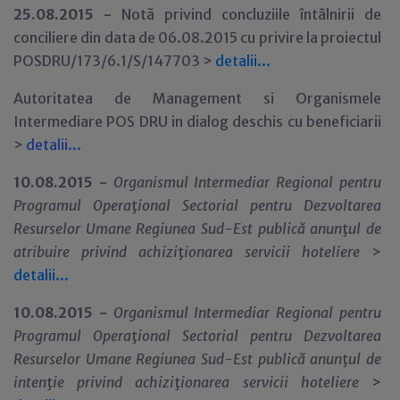
25.08.2015 -
Notă privind concluziile întâlnirii de
conciliere din data de 06.08.2015 cu privire la proiectul
POSDRU/173/6.1/S/147703 >
detalii...
Autoritatea de Management si Organismele
Intermediare POS DRU in dialog deschis cu beneficiarii
>
detalii...
10.08.2015 -
Organismul Intermediar Regional pentru
Programul Opera
ţ
ional Sectorial pentru Dezvoltarea
Resurselor Umane Regiunea Sud-Est publică anun
ţ
ul de
atribuire privind achizi
ţ
ionarea servicii hoteliere
>
detalii...
10.08.2015 -
Organismul Intermediar Regional pentru
Programul Opera
ţ
ional Sectorial pentru Dezvoltarea
Resurselor Umane Regiunea Sud-Est publică anun
ţ
ul de
inten
ţ
ie privind achizi
ţ
ionarea servicii hoteliere
>