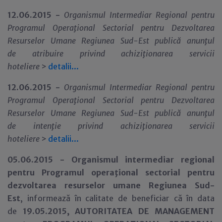
12.06.2015 -
Organismul Intermediar Regional pentru
Programul Opera
ţ
ional Sectorial pentru Dezvoltarea
Resurselor Umane Regiunea Sud-Est
public
ă anun
ţ
ul
de
atribuire
privind
achiziţionarea servicii
hoteliere
>
detalii...
12.06.2015 -
Organismul Intermediar Regional pentru
Programul Opera
ţ
ional Sectorial pentru Dezvoltarea
Resurselor Umane Regiunea Sud-Est
public
ă anun
ţ
ul
de
intenţie
privind
achiziţionarea servicii
hoteliere
>
detalii...
05.06.2015 - Organismul intermediar regional
pentru Programul operaţional sectorial pentru
dezvoltarea resurselor umane Regiunea Sud-
Est
,
informează în calitate de beneficiar că în data
de
19
.0
5
.201
5
,
AUTORITATEA DE MANAGEMENT