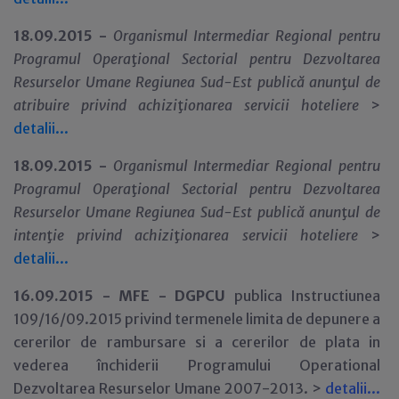
18.09.2015 -
Organismul Intermediar Regional pentru
Programul Opera
ţ
ional Sectorial pentru Dezvoltarea
Resurselor Umane Regiunea Sud-Est publică anun
ţ
ul de
atribuire privind achizi
ţ
ionarea servicii hoteliere
>
detalii...
18.09.2015 -
Organismul Intermediar Regional pentru
Programul Opera
ţ
ional Sectorial pentru Dezvoltarea
Resurselor Umane Regiunea Sud-Est publică anun
ţ
ul de
inten
ţ
ie privind achizi
ţ
ionarea servicii hoteliere
>
detalii...
16.09.2015 -
MFE - DGPCU
publica Instructiunea
109/16/09.2015 privind termenele limita de depunere a
cererilor de rambursare si a cererilor de plata in
vederea închiderii Programului Operational
Dezvoltarea Resurselor Umane 2007-2013. >
detalii...