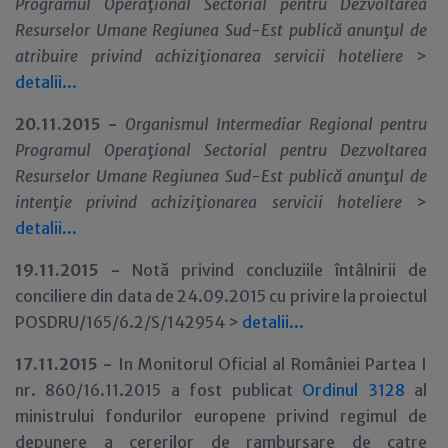
Programul Opera
ţ
ional Sectorial pentru Dezvoltarea
Resurselor Umane Regiunea Sud-Est publică anun
ţ
ul de
atribuire privind achizi
ţ
ionarea servicii hoteliere
>
detalii...
20.11.2015 -
Organismul Intermediar Regional pentru
Programul Opera
ţ
ional Sectorial pentru Dezvoltarea
Resurselor Umane Regiunea Sud-Est publică anun
ţ
ul de
inten
ţ
ie privind achizi
ţ
ionarea servicii hoteliere
>
detalii...
19.11.2015 -
Notă privind concluziile întâlnirii de
conciliere din data de 24.09.2015 cu privire la proiectul
POSDRU/165/6.2/S/142954 >
detalii...
17.11.2015 -
In Monitorul Oficial al României Partea I
nr. 860/16.11.2015 a fost publicat
Ordinul 3128
al
ministrului fondurilor europene privind regimul de
depunere a cererilor de rambursare de catre