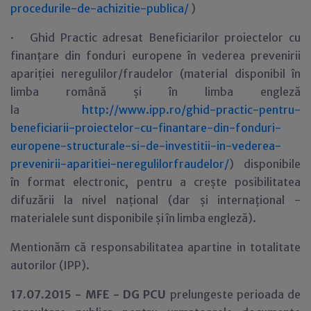
procedurile-de-achizitie-publica/
)
· Ghid Practic adresat Beneficiarilor proiectelor cu
finanțare din fonduri europene în vederea prevenirii
apariției neregulilor/fraudelor (material disponibil în
limba română și în limba engleză
la
http://www.ipp.ro/ghid-practic-pentru-
beneficiarii-proiectelor-cu-finantare-din-fonduri-
europene-structurale-si-de-investitii-in-vederea-
prevenirii-aparitiei-neregulilorfraudelor/
) disponibile
în format electronic, pentru a crește posibilitatea
difuzării la nivel național (dar și internațional -
materialele sunt disponibile și în limba engleză).
Mention
ă
m că responsabilitatea apartine in totalitate
autorilor (IPP).
17.07.2015 - MFE - DG PCU
prelungeste perioada de