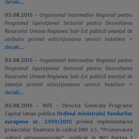
detalii...
03.08.2015 -
Organismul Intermediar Regional pentru
Programul Opera
ţ
ional Sectorial pentru Dezvoltarea
Resurselor Umane Regiunea Sud-Est publică anun
ţ
ul de
atribuire privind achizi
ţ
ionarea servicii hoteliere
>
detalii...
03.08.2015 -
Organismul Intermediar Regional pentru
Programul Opera
ţ
ional Sectorial pentru Dezvoltarea
Resurselor Umane Regiunea Sud-Est publică anun
ţ
ul de
inten
ţ
ie privind achizi
ţ
ionarea servicii hoteliere
>
detalii...
03.08.2015 -
MFE - Directia Generala Programe
Capital Uman publica
Ordinul ministrului fondurilor
europene nr. 2399/2015
privind implementarea
proiectelor finantate în cadrul DMI 3.1. "Promovarea
culturii antreprenoriale", publicat în MO Partea I