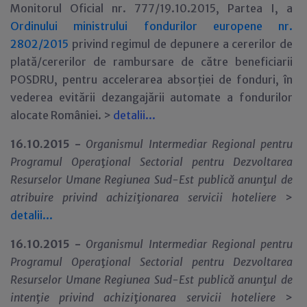
Monitorul Oficial nr. 777/19.10.2015, Partea I, a
Ordinului ministrului fondurilor europene nr.
2802/2015
privind regimul de depunere a cererilor de
plată/cererilor de rambursare de către beneficiarii
POSDRU, pentru accelerarea absorției de fonduri, în
vederea evitării dezangajării automate a fondurilor
alocate României. >
detalii...
16.10.2015 -
Organismul Intermediar Regional pentru
Programul Opera
ţ
ional Sectorial pentru Dezvoltarea
Resurselor Umane Regiunea Sud-Est publică anun
ţ
ul de
atribuire privind achizi
ţ
ionarea servicii hoteliere
>
detalii...
16.10.2015 -
Organismul Intermediar Regional pentru
Programul Opera
ţ
ional Sectorial pentru Dezvoltarea
Resurselor Umane Regiunea Sud-Est publică anun
ţ
ul de
inten
ţ
ie privind achizi
ţ
ionarea servicii hoteliere
>