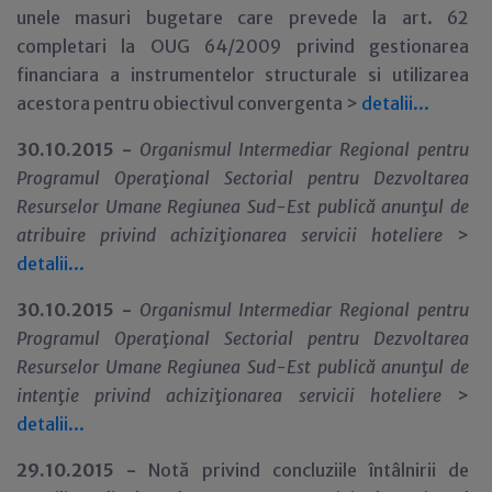
unele masuri bugetare care prevede la art. 62
completari la OUG 64/2009 privind gestionarea
financiara a instrumentelor structurale si utilizarea
acestora pentru obiectivul convergenta >
detalii...
30.10.2015 -
Organismul Intermediar Regional pentru
Programul Opera
ţ
ional Sectorial pentru Dezvoltarea
Resurselor Umane Regiunea Sud-Est publică anun
ţ
ul de
atribuire privind achizi
ţ
ionarea servicii hoteliere
>
detalii...
30.10.2015 -
Organismul Intermediar Regional pentru
Programul Opera
ţ
ional Sectorial pentru Dezvoltarea
Resurselor Umane Regiunea Sud-Est publică anun
ţ
ul de
inten
ţ
ie privind achizi
ţ
ionarea servicii hoteliere
>
detalii...
29.10.2015 -
Notă privind concluziile întâlnirii de