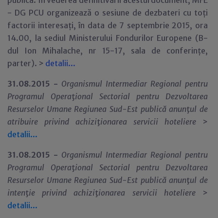
publica. In vederea definitivării acestui document, MFE
- DG PCU organizează o sesiune de dezbateri cu toți
factorii interesați, în data de 7 septembrie 2015, ora
14.00, la sediul Ministerului Fondurilor Europene (B-
dul Ion Mihalache, nr 15-17, sala de conferințe,
parter). >
detalii...
31.08.2015 -
Organismul Intermediar Regional pentru
Programul Opera
ţ
ional Sectorial pentru Dezvoltarea
Resurselor Umane Regiunea Sud-Est publică anun
ţ
ul de
atribuire privind achizi
ţ
ionarea servicii hoteliere
>
detalii...
31.08.2015 -
Organismul Intermediar Regional pentru
Programul Opera
ţ
ional Sectorial pentru Dezvoltarea
Resurselor Umane Regiunea Sud-Est publică anun
ţ
ul de
inten
ţ
ie privind achizi
ţ
ionarea servicii hoteliere
>
detalii...