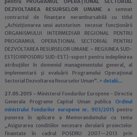
pentru PROGRAMUL OPERAŢIONAL SECTORIAL
DEZVOLTAREA RESURSELOR UMANE
a semnat
contractul de finanţare nerambursabilă cu titlul
„
Achizi
ţ
ionarea unui autoturism necesar funcţionării
ORGANISMULUI INTERMEDIAR REGIONAL PENTRU
PROGRAMUL OPERAŢIONAL SECTORIAL PENTRU
DEZVOLTAREA RESURSELOR UMANE – REGIUNEA SUD-
EST(OIRPOSDRU SUD-EST)-suport pentru indeplinirea
atribuţiilor în domeniul managementului general, al
implementarii şi evaluării Programului Operaţional
Sectorial Dezvoltarea Resurselor Uman
”
.
>
detalii...
27.05.2015 -
Ministerul Fondurilor Europene - Directia
Generala Programe Capital Uman publica
Ordinul
ministrului fondurilor europene nr. 903/2015
pentru
punerea în aplicare a Memorandumului cu tema
„Asigurarea conditiilor necesare derularii proiectelor
finantate în cadrul POSDRU 2007—2013 prin