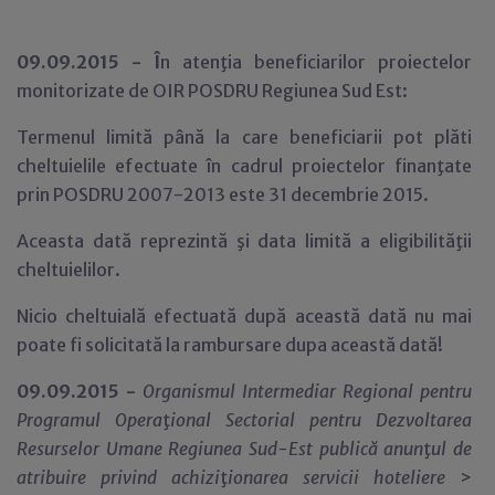
09.09.2015 - Î
n atenţia beneficiarilor proiectelor
monitorizate de OIR POSDRU Regiunea Sud Est:
Termenul limită până la care beneficiarii pot plăti
cheltuielile efectuate în cadrul proiectelor finanţate
prin POSDRU 2007-2013 este 31 decembrie 2015.
Aceasta dată reprezintă şi data limită a eligibilităţii
cheltuielilor.
Nicio cheltuială efectuată după această dată nu mai
poate fi solicitată la rambursare dupa această dată!
09.09.2015 -
Organismul Intermediar Regional pentru
Programul Opera
ţ
ional Sectorial pentru Dezvoltarea
Resurselor Umane Regiunea Sud-Est publică anun
ţ
ul de
atribuire privind achizi
ţ
ionarea servicii hoteliere
>