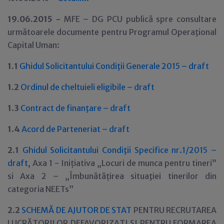
19.06.2015 -
MFE – DG PCU publică spre consultare
următoarele documente pentru Programul Operaţional
Capital Uman:
1.1
Ghidul Solicitantului Condiţii Generale 2015 – draft
1.2
Ordinul de cheltuieli eligibile – draft
1.3
Contract de finanţare – draft
1.4
Acord de Parteneriat – draft
2.1
Ghidul Solicitantului Condiţii Specifice nr.1/2015 –
draft
, Axa 1 - Inițiativa „Locuri de munca pentru tineri”
si Axa 2 – „Îmbunătățirea situaţiei tinerilor din
categoria NEETs”
2.2
SCHEMĂ DE AJUTOR DE STAT
PENTRU RECRUTAREA
LUCRĂTORILOR DEFAVORIZAȚI ȘI PENTRU FORMAREA