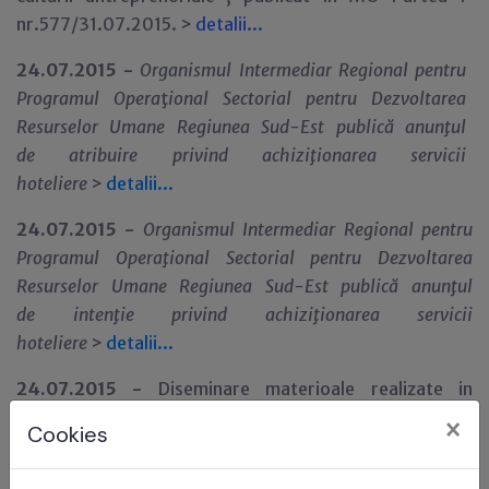
nr.577/31.07.2015. >
detalii...
24.07.2015 -
Organismul Intermediar Regional pentru
Programul Opera
ţ
ional Sectorial
pentru Dezvoltarea
Resurselor Umane Regiunea Sud-Est
public
ă anun
ţ
ul
de
atribuire
privind
achiziţionarea servicii
hoteliere
>
detalii...
24.07.2015 -
Organismul Intermediar Regional pentru
Programul Opera
ţ
ional Sectorial pentru Dezvoltarea
Resurselor Umane Regiunea Sud-Est
public
ă anun
ţ
ul
de
intenţie
privind
achiziţionarea servicii
hoteliere
>
detalii...
24.07.2015 -
Diseminare materioale realizate in
urma
dezbaterii IPP/OLAF privind
Effective coordination
×
Cookies
of control systems for preventing fraud with Structural
Funds in New EU Member States
, finanțată prin