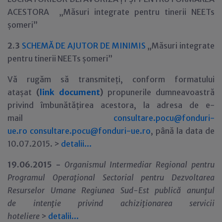
ACESTORA „Măsuri integrate pentru tinerii NEETs
șomeri”
2.3
SCHEMĂ DE AJUTOR DE MINIMIS
„Măsuri integrate
pentru tinerii NEETs șomeri”
Vă rugăm să transmiteți, conform formatului
atașat
(
link document
)
propunerile dumneavoastră
privind îmbunătățirea acestora, la adresa de e-
mail
consultare.pocu@fonduri-
ue.ro
consultare.pocu@fonduri-ue.ro
, până la data de
10.07.2015. >
detalii...
19.06.2015 -
Organismul Intermediar Regional pentru
Programul Opera
ţ
ional Sectorial pentru Dezvoltarea
Resurselor Umane Regiunea Sud-Est
public
ă anun
ţ
ul
de
intenţie
privind
achiziţionarea servicii
hoteliere
>
detalii...