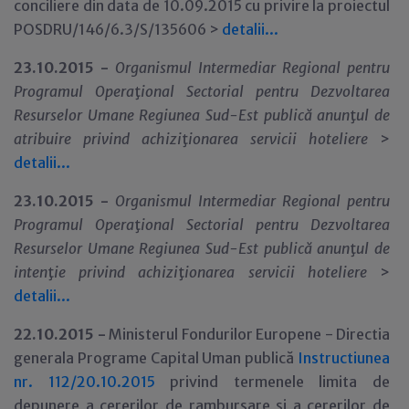
conciliere din data de 10.09.2015 cu privire la proiectul
POSDRU/146/6.3/S/135606 >
detalii...
23.10.2015 -
Organismul Intermediar Regional pentru
Programul Opera
ţ
ional Sectorial pentru Dezvoltarea
Resurselor Umane Regiunea Sud-Est publică anun
ţ
ul de
atribuire privind achizi
ţ
ionarea servicii hoteliere
>
detalii...
23.10.2015 -
Organismul Intermediar Regional pentru
Programul Opera
ţ
ional Sectorial pentru Dezvoltarea
Resurselor Umane Regiunea Sud-Est publică anun
ţ
ul de
inten
ţ
ie privind achizi
ţ
ionarea servicii hoteliere
>
detalii...
22.10.2015 -
Ministerul Fondurilor Europene - Directia
generala Programe Capital Uman publică
Instructiunea
nr. 112/20.10.2015
privind termenele limita de
depunere a cererilor de rambursare și a cererilor de