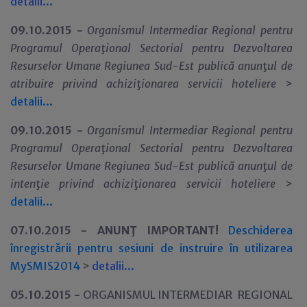
detalii...
09.10.2015 -
Organismul Intermediar Regional pentru
Programul Opera
ţ
ional Sectorial pentru Dezvoltarea
Resurselor Umane Regiunea Sud-Est publică anun
ţ
ul de
atribuire privind achizi
ţ
ionarea servicii hoteliere
>
detalii...
09.10.2015 -
Organismul Intermediar Regional pentru
Programul Opera
ţ
ional Sectorial pentru Dezvoltarea
Resurselor Umane Regiunea Sud-Est publică anun
ţ
ul de
inten
ţ
ie privind achizi
ţ
ionarea servicii hoteliere
>
detalii...
07.10.2015 - ANUNŢ IMPORTANT!
Deschiderea
înregistrării pentru sesiuni de instruire în utilizarea
MySMIS2014
>
detalii...
05.10.2015 -
ORGANISMUL INTERMEDIAR REGIONAL