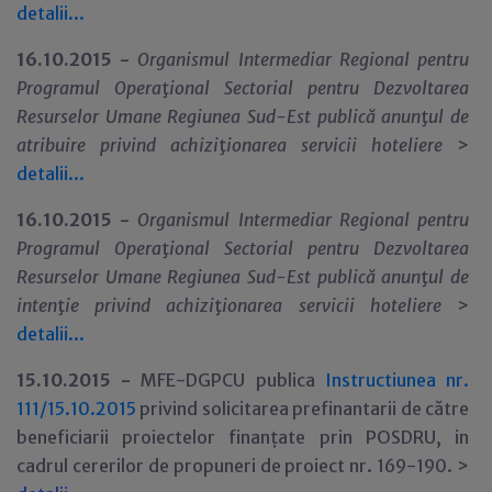
detalii...
16.10.2015 -
Organismul Intermediar Regional pentru
Programul Opera
ţ
ional Sectorial pentru Dezvoltarea
Resurselor Umane Regiunea Sud-Est publică anun
ţ
ul de
atribuire privind achizi
ţ
ionarea servicii hoteliere
>
detalii...
16.10.2015 -
Organismul Intermediar Regional pentru
Programul Opera
ţ
ional Sectorial pentru Dezvoltarea
Resurselor Umane Regiunea Sud-Est publică anun
ţ
ul de
inten
ţ
ie privind achizi
ţ
ionarea servicii hoteliere
>
detalii...
15.10.2015 -
MFE-DGPCU publica
Instructiunea nr.
111/15.10.2015
privind solicitarea prefinantarii de către
beneficiarii proiectelor finanțate prin POSDRU, in
cadrul cererilor de propuneri de proiect nr. 169-190. >