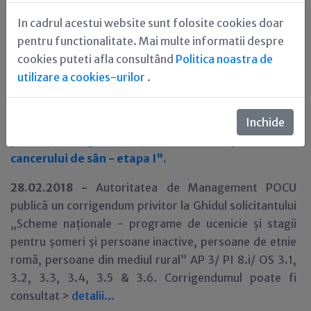
259/4/9/Creșterea numărului de persoane care
In cadrul acestui website sunt folosite cookies doar
beneficiază de programe de sănătate și de servicii
pentru functionalitate. Mai multe informatii despre
orientate către prevenție, depistare precoce
cookies puteti afla consultând
Politica noastra de
(screening), diagnostic și tratament precoce
utilizare a cookies-urilor
.
pentru principalele patologii, cu titlul "Fii
responsabilă de sănătatea ta - sprijin pentru
derularea programelor de prevenție, depistare
Inchide
precoce, diagnostic și tratament precoce al
cancerului de sân - etapa I".
28.02.2018 -
Autoritatea de Management POCU
publică un corrigendum privitor la Ghidul solicitantului
„Scheme naționale - programe de ucenicie și stagii
pentru șomeri și persoane inactive, persoane de etnie
romă, persoane din mediul rural” AP 3/ PI 8.i/ OS 3.1,
3.2, 3.3, 3.4, 3.5 & 3.6. Corrigendumul poate fi
consultat >
detalii...