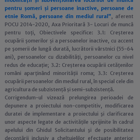
mobilității și subvenționarea locurilor de muncă
pentru șomeri și persoane inactive, persoane de
etnie Romă, persoane din mediul rural”
, aferent
POCU 2014-2020, Axa Prioritară 3- Locuri de muncă
pentru toți, Obiectivele specifice: 3.1: Creșterea
ocupării șomerilor și a persoanelor inactive, cu accent
pe şomerii de lungă durată, lucrătorii vârstnici (55-64
ani), persoanelor cu dizabilități, persoanelor cu nivel
redus de educație; 3.2: Creșterea ocupării cetățenilor
români aparținând minorității roma; 3.3: Creșterea
ocupării persoanelor din mediul rural, în special cele din
agricultura de subzistență și semi-subzistență.
Corrigendum-ul vizează prelungirea perioadei de
depunere a proiectului non-competitiv, modificarea
duratei de implementare a proiectului şi clarificarea
unor aspecte legate de activitățile sprijinite în cadrul
apelului din Ghidul Solicitantului şi de posibilitatea
decontării inclusiv a cheltuielilor efectuate anterior