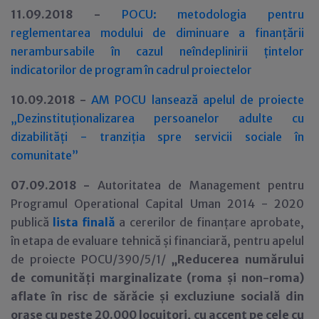
11.09.2018 -
POCU: metodologia pentru
reglementarea modului de diminuare a finanțării
nerambursabile în cazul neîndeplinirii țintelor
indicatorilor de program în cadrul proiectelor
10.09.2018 -
AM POCU lansează apelul de proiecte
„Dezinstituționalizarea persoanelor adulte cu
dizabilități - tranziția spre servicii sociale în
comunitate”
07.09.2018 -
Autoritatea de Management pentru
Programul Operational Capital Uman 2014 - 2020
publică
lista finală
a cererilor de finanțare aprobate,
în etapa de evaluare tehnică și financiară, pentru apelul
de proiecte POCU/390/5/1/
„Reducerea numărului
de comunități marginalizate (roma și non-roma)
aflate în risc de sărăcie și excluziune socială din
orașe cu peste 20.000 locuitori, cu accent pe cele cu