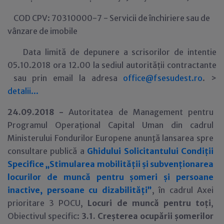
COD CPV: 70310000-7 - Servicii de închiriere sau de
vânzare de imobile
Data limită de depunere a scrisorilor de intentie
05.10.2018 ora 12.00 la sediul autorității contractante
sau prin email la adresa
office@fsesudest.ro
. >
detalii...
24.09.2018 -
Autoritatea de Management pentru
Programul Operațional Capital Uman din cadrul
Ministerului Fondurilor Europene anunţă lansarea spre
consultare publică a
Ghidului Solicitantului Condiții
Specifice „Stimularea mobilității și subvenționarea
locurilor de muncă pentru șomeri și persoane
inactive, persoane cu dizabilități”
, în cadrul Axei
prioritare 3 POCU,
Locuri de muncă pentru toți
,
Obiectivul specific:
3.1.
Creșterea ocupării șomerilor