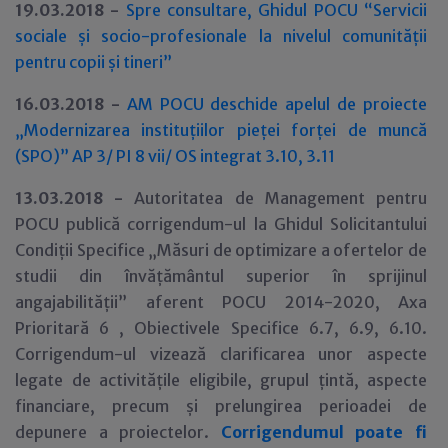
19.03.2018 -
Spre consultare, Ghidul POCU “Servicii
sociale și socio-profesionale la nivelul comunității
pentru copii și tineri”
16.03.2018 -
AM POCU deschide apelul de proiecte
„Modernizarea instituțiilor pieței forței de muncă
(SPO)” AP 3/ PI 8 vii/ OS integrat 3.10, 3.11
13.03.2018 -
Autoritatea de Management pentru
POCU publică corrigendum-ul la Ghidul Solicitantului
Condiții Specifice „Măsuri de optimizare a ofertelor de
studii din învățământul superior în sprijinul
angajabilității” aferent POCU 2014-2020, Axa
Prioritară 6 , Obiectivele Specifice 6.7, 6.9, 6.10.
Corrigendum-ul vizează clarificarea unor aspecte
legate de activitățile eligibile, grupul țintă, aspecte
financiare, precum și prelungirea perioadei de
depunere a proiectelor.
Corrigendumul poate fi