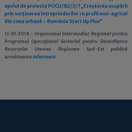
apelul de proiecte POCU/82/3/7 „Creşterea ocupării
prin susţinerea întreprinderilor cu profil non-agricol
din zona urbană – România Start Up Plus”
11.01.2018 -
Organismul Intermediar Regional pentru
Programul Opera
ţ
ional Sectorial pentru Dezvoltarea
Resurselor Umane Regiunea Sud-Est
public
ă
următo
a
r
ea
informare
.