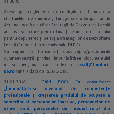
de DLRC.
Acest apel reglementează condițiile de finanțare a
cheltuielilor de animare și funcționare a Grupurilor de
Acțiune Locală ale căror Strategii de Dezvoltare Locală
au fost selectate pentru finanțare în cadrul apelului
pentru depunerea și selecția Strategiilor de Dezvoltare
Locală (Etapa a II-a mecanismului DLRC).
Vă rugăm să transmiteți observaţiile/propunerile
dumneavoastră privind îmbunătățirea documentului
mai sus menţionat la adresa de e-mail:
ssdl@fonduri-
ue.ro
până la data de 16.02.2018.
31.01.2018 -
Ghid POCU în consultare:
„Îmbunătățirea nivelului de competențe
profesionale și creșterea gradului de ocupare a
șomerilor și persoanelor inactive, persoanelor de
etnie romă, persoanelor din mediul rural din