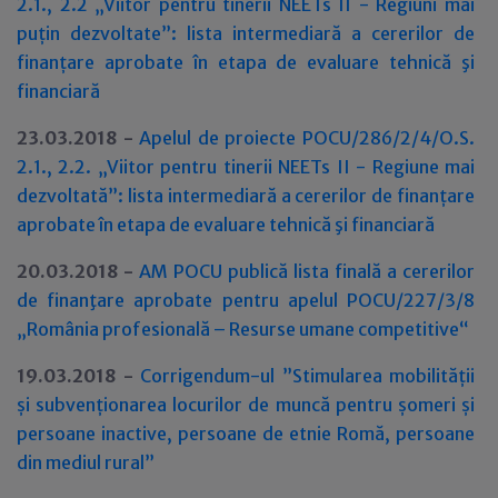
2.1., 2.2 „Viitor pentru tinerii NEETs II - Regiuni mai
puțin dezvoltate”: lista intermediară a cererilor de
finanțare aprobate în etapa de evaluare tehnică şi
financiară
23.03.2018 -
Apelul de proiecte POCU/286/2/4/O.S.
2.1., 2.2. „Viitor pentru tinerii NEETs II - Regiune mai
dezvoltată”: lista intermediară a cererilor de finanțare
aprobate în etapa de evaluare tehnică şi financiară
20.03.2018 -
AM POCU publică lista finală a cererilor
de finanţare aprobate pentru apelul POCU/227/3/8
„România profesională – Resurse umane competitive“
19.03.2018 -
Corrigendum-ul ”Stimularea mobilității
și subvenționarea locurilor de muncă pentru șomeri și
persoane inactive, persoane de etnie Romă, persoane
din mediul rural”