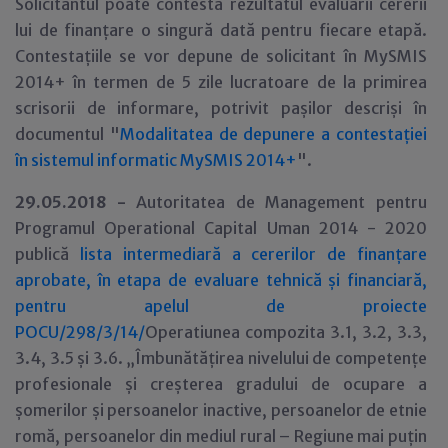
Solicitantul poate contesta rezultatul evaluarii cererii
lui de finanțare o singură dată pentru fiecare etapă.
Contestațiile se vor depune de solicitant în MySMIS
2014+ în termen de 5 zile lucratoare de la primirea
scrisorii de informare, potrivit pașilor descriși în
documentul "
Modalitatea de depunere a contestației
în sistemul informatic MySMIS 2014+
".
29.05.2018 -
Autoritatea de Management pentru
Programul Operational Capital Uman 2014 - 2020
publică
lista intermediară a cererilor de finanțare
aprobate, în etapa de evaluare tehnică și financiară,
pentru apelul de proiecte
POCU/298/3/14/
Operatiunea compozita 3.1, 3.2, 3.3,
3.4, 3.5 și 3.6. „Îmbunătățirea nivelului de competențe
profesionale și creșterea gradului de ocupare a
șomerilor și persoanelor inactive, persoanelor de etnie
romă, persoanelor din mediul rural – Regiune mai puțin