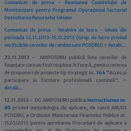
Comunicat de presa - Reuniunea Comitetului de
Monitorizare pentru Programul Operaţional Sectorial
Dezvoltarea Resurselor Umane
Comunicat de presa - Intalnire de lucru - Sinaia din
perioada 12.11.2013-15.11.2013 (Grup de lucru privind
verificările cererilor de rambursare POSDRU
) >
detalii...
22
.11.2013 -
AMPOSDRU publică lista cererilor de
finanţare care au fost respinse în faza A, pentru cererea
de propuneri de proiecte tip strategic nr.
164
"
Acces şi
participare la formare profesională continuă". >
detalii...
12
.11.2013 -
DG AMPOSDRU publica
instructiunea nr.
80
privind metodologia de aplicare, de catre AM/OI
POSDRU, a Ordinului Ministerului Finantelor Publice nr.
1520/2013 pentru aprobarea Procedurii de aplicare a
prevederilor art. V din Ordonanta de urgenta a