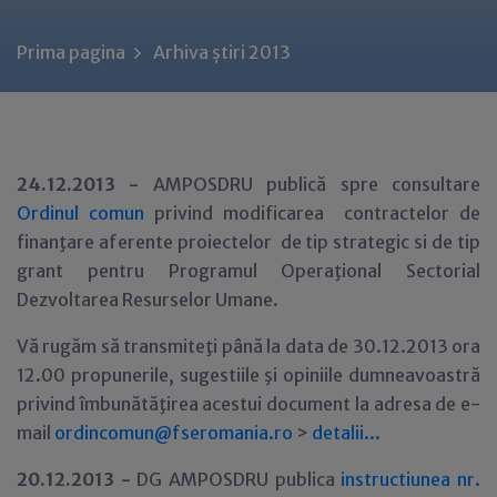
Prima pagina
Arhiva știri 2013
24.12.2013 -
AMPOSDRU publică spre consultare
Ordinul comun
privind modificarea contractelor de
finanţare aferente proiectelor de tip strategic si de tip
grant pentru Programul Operaţional Sectorial
Dezvoltarea Resurselor Umane.
Vă rugăm să transmiteţi până la data de 30.12.2013 ora
12.00 propunerile, sugestiile şi opiniile dumneavoastră
privind îmbunătăţirea acestui document la adresa de e-
mail
ordincomun@fseromania.ro
>
detalii...
20.12.2013 -
DG AMPOSDRU publica
instructiunea nr.