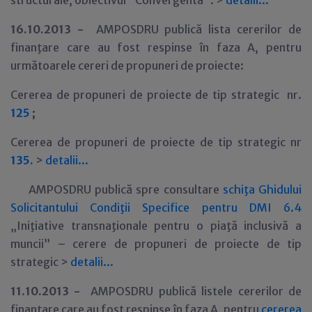
structurale, obiectivul "Convergenta". >
detalii...
16
.10.2013 -
AMPOSDRU publică lista cererilor de
finanţare care au fost respinse în faza A, pentru
următoarele cereri de propuneri de proiecte:
Cererea de propuneri de proiecte de tip strategic nr.
125
;
Cererea de propuneri de proiecte de tip strategic nr
135
.
>
detalii...
AMPOSDRU publică spre consultare
schiţa Ghidului
Solicitantului Condiţii Specifice pentru DMI 6.4
„Iniţiative transnaţionale pentru o piaţă inclusivă a
muncii” – cerere de propuneri de proiecte de tip
strategic >
detalii...
11
.10.2013 -
AMPOSDRU publică listele cererilor de
finanţare care au fost respinse în faza A, pentru
cererea