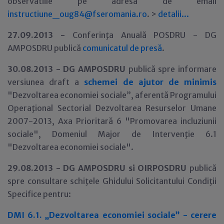
observatiile pe adresa de email
instructiune_oug84@fseromania.ro
. >
detalii...
27.09.2013 -
Conferinţa Anuală POSDRU - DG
AMPOSDRU publică
comunicatul de presă
.
30
.08.2013 -
DG AMPOSDRU
publică spre informare
versiunea draft a
schemei de ajutor de minimis
"Dezvoltarea economiei sociale”, aferentă Programului
Operaţional Sectorial Dezvoltarea Resurselor Umane
2007-2013, Axa Prioritară 6 "Promovarea incluziunii
sociale", Domeniul Major de Intervenţie 6.1
"Dezvoltarea economiei sociale".
29
.08.2013 -
DG AMPOSDRU si OIRPOSDRU
publică
spre consultare schiţele Ghidului Solicitantului Condiţii
Specifice pentru:
DMI 6.1. „Dezvoltarea economiei sociale” - cerere