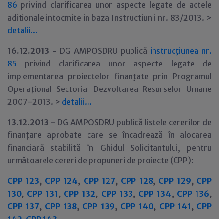
86
privind clarificarea unor aspecte legate de actele
aditionale intocmite in baza Instructiunii nr. 83/2013. >
detalii...
16.12.2013 -
DG AMPOSDRU publică
instrucţiunea nr.
85
privind clarificarea unor aspecte legate de
implementarea proiectelor finanţate prin Programul
Operaţional Sectorial Dezvoltarea Resurselor Umane
2007-2013. >
detalii...
13.12.2013 -
DG AMPOSDRU publică listele cererilor de
finanțare aprobate care se încadrează în alocarea
financiară stabilită în Ghidul Solicitantului, pentru
următoarele cereri de propuneri de proiecte (CPP):
CPP 123
,
CPP 124
,
CPP 127
,
CPP 128
,
CPP 129
,
CPP
130
,
CPP 131
,
CPP 132
,
CPP 133
,
CPP 134
,
CPP 136
,
CPP 137
,
CPP 138
,
CPP 139
,
CPP 140
,
CPP 141
,
CPP