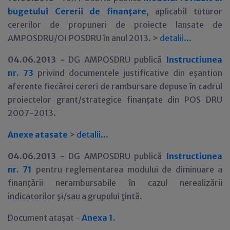
bugetului Cererii de finanţare
, aplicabil tuturor
cererilor de propuneri de proiecte lansate de
AMPOSDRU/OI POSDRU în anul 2013. >
detalii
.
.
.
04.06.2013 -
DG AMPOSDRU publică
Instructiunea
nr. 73
privind documentele justificative din eşantion
aferente fiecărei cereri de rambursare depuse în cadrul
proiectelor grant/strategice finanţate din POS DRU
2007-2013.
Anexe atasate
>
detalii
.
.
.
04.06.2013 -
DG AMPOSDRU publică
Instructiunea
nr. 71
pentru reglementarea modului de diminuare a
finanţării nerambursabile în cazul nerealizării
indicatorilor şi/sau a grupului ţintă.
Document ataşat -
Anexa 1
.