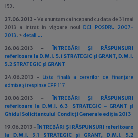
152.
27.06.2013 -
Va anuntam ca incepand cu data de 31 mai
2013 a intrat in vigoare noul
DCI POSDRU 2007-
2013
.
>
detalii
.
.
.
26.06.2013 -
Î
NTREBĂRI ŞI RĂSPUNSURI
referitoare la D.M.I. 5.1 STRATEGIC şi GRANT, D.M.I.
5.2 STRATEGIC şi GRANT
24.06.2013 -
Lista final
ă
a cererilor de finanţare
admise şi respinse CPP 117
20.06.2013 -
ÎNTREBĂRI ŞI RĂSPUNSURI
referitoare la D.M.I. 6.3 STRATEGIC – GRANT şi
Ghidul Solicitantului Conditţi Generale ediţia 2013
19.06.2013 -
Î
NTREBĂRI ŞI RĂSPUNSURI referitoare
la D.M.I. 5.1 STRATEGIC şi GRANT, D.M.I. 5.2