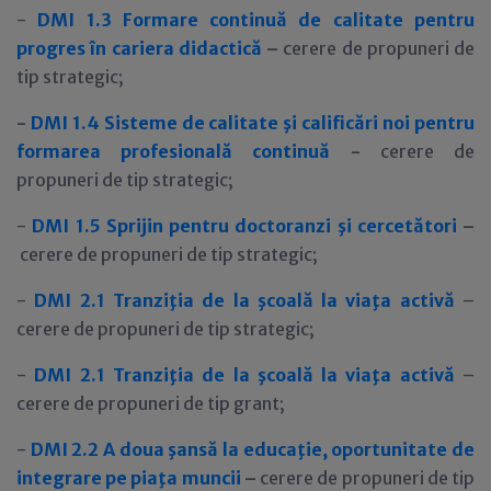
-
DMI 1.3
Formare continuă de calitate pentru
progres în cariera didactică
–
cerere de propuneri de
tip strategic;
-
DMI 1.4 Sisteme de calitate şi calificări noi pentru
formarea profesională continuă
-
cerere de
propuneri de tip strategic;
-
DMI 1.5
Sprijin pentru doctoranzi şi cercetători
–
cerere de propuneri de tip strategic;
-
DMI 2.1 Tranziţia de la şcoală la viaţa activă
–
cerere de propuneri de tip strategic;
-
DMI 2.1 Tranziţia de la şcoală la viaţa activă
–
cerere de propuneri de tip grant;
-
DMI 2.2
A doua şansă la educaţie, oportunitate de
integrare pe piaţa muncii
–
cerere de propuneri de tip