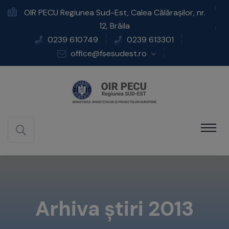
OIR PECU Regiunea Sud-Est, Calea Călărașilor, nr.
12, Brăila
0239 610749
0239 613301
office@fsesudest.ro
Arhiva știri 2013