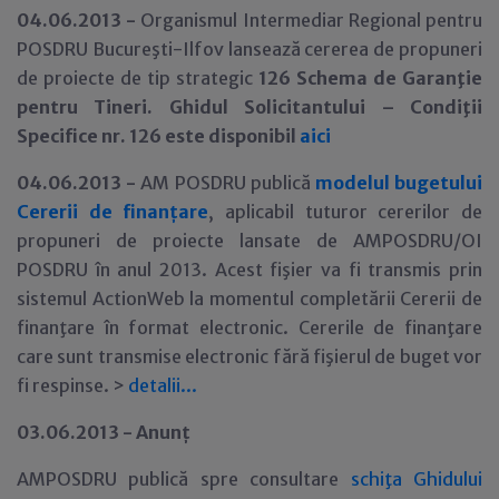
04.06.2013 -
Organismul Intermediar Regional pentru
POSDRU Bucureşti-Ilfov lansează cererea de propuneri
de proiecte de tip strategic
126 Schema de Garanţie
pentru Tineri. Ghidul Solicitantului – Condiţii
Specifice nr. 126 este disponibil
aici
04.06.2013 -
AM POSDRU publică
modelul bugetului
Cererii de finan
ţ
are
, aplicabil tuturor cererilor de
propuneri de proiecte lansate de AMPOSDRU/OI
POSDRU în anul 2013. Acest fişier va fi transmis prin
sistemul ActionWeb la momentul completării Cererii de
finanţare în format electronic. Cererile de finanţare
care sunt transmise electronic fără fişierul de buget vor
fi respinse. >
detalii
.
.
.
03.06.2013 - Anun
ţ
AMPOSDRU publică spre consultare
schiţa Ghidului