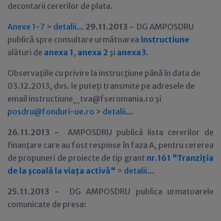
decontarii cererilor de plata.
Anexe 1-7
>
detalii...
29
.11.2013 -
DG AMPOSDRU
publică spre consultare următoarea
instructiune
alături de
anexa 1
,
anexa 2
şi
anexa3
.
Observaţiile cu privire la instrucţiune până în data de
03.12.2013, dvs. le puteţi transmite pe adresele de
email instructiune_tva@fseromania.ro şi
posdru@fonduri-ue.ro
>
detalii...
26
.11.2013 -
AMPOSDRU publică lista cererilor de
finanţare care au fost respinse în faza A, pentru cererea
de propuneri de proiecte de tip grant
nr.161 "Tranziţia
de la şcoală la viaţa activă"
>
detalii...
25
.11.2013 -
DG AMPOSDRU publica urmatoarele
comunicate de presa: