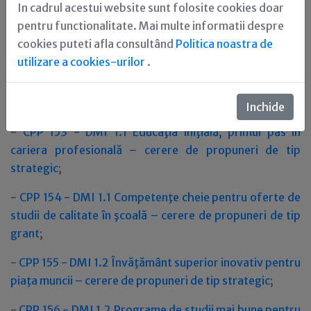
In cadrul acestui website sunt folosite cookies doar
Datele de contact ale biroului help-desk de la nivelul
pentru functionalitate. Mai multe informatii despre
Organismului Intermediar POSDRU CNDIPT sunt
cookies puteti afla consultând
Politica noastra de
disponibile
aici
.
utilizare a cookies-urilor
.
17.06.2013 - OI POSDRU MEN lansează următoarele
cereri de propuneri de proiecte:
Inchide
-
CPP 153 - DMI 1.1 Educaţia iniţială, primul pas în
cariera profesională – cerere de propuneri de tip
strategic
;
-
CPP 154 - DMI 1.1 Competenţe cheie pentru oferte de
studii de calitate în şcoală – cerere de propuneri de tip
grant
;
-
CPP 155 - DMI 1.2 Învăţământ superior inovativ pentru
piaţa muncii – cerere de propuneri de tip strategic
;
-
CPP 156 - DMI 1.2 Programe de studii mai bune pentru