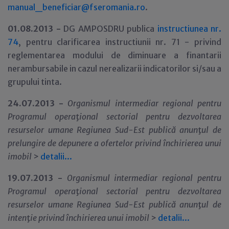
manual_beneficiar@fseromania.ro
.
01.08.2013 -
DG AMPOSDRU publica
instructiunea nr.
74
, pentru clarificarea instructiunii nr. 71 - privind
reglementarea modului de diminuare a finantarii
nerambursabile in cazul nerealizarii indicatorilor si/sau a
grupului tinta.
24.07.2013 -
Organismul intermediar regional pentru
Programul opera
ţ
ional sectorial pentru dezvoltarea
resurselor umane Regiunea Sud-Est publică anun
ţ
ul de
prelungire de depunere a ofertelor privind închirierea unui
imobil
>
detalii...
19.07.2013 -
Organismul intermediar regional pentru
Programul opera
ţ
ional sectorial pentru dezvoltarea
resurselor umane Regiunea Sud-Est publică anun
ţ
ul de
inten
ţ
ie privind închirierea unui imobil
>
detalii...