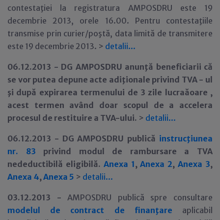
contestaţiei la registratura AMPOSDRU este 19
decembrie 2013, orele 16.00. Pentru contestaţiile
transmise prin curier/poştă, data limită de transmitere
este 19 decembrie 2013. >
detalii...
06.12.2013 -
DG AMPOSDRU anunţă beneficiarii că
se vor putea depune acte adiţionale privind TVA - ul
şi după expirarea termenului de 3 zile lucraăoare ,
acest termen având doar scopul de a accelera
procesul de restituire a TVA-ului.
>
detalii...
06.12.2013 -
DG AMPOSDRU publică
instrucţiunea
nr. 83
privind modul de rambursare a TVA
nedeductibilă eligibilă.
Anexa 1
,
Anexa 2
,
Anexa 3
,
Anexa 4
,
Anexa 5
>
detalii...
03.12.2013 -
AMPOSDRU publică spre consultare
modelul de contract de finanţare
aplicabil