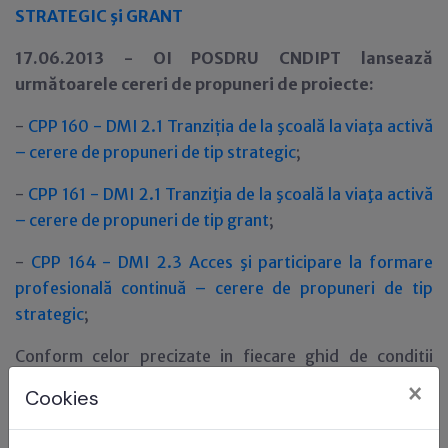
STRATEGIC şi GRANT
17.06.2013 - OI POSDRU CNDIPT lansează
următoarele cereri de propuneri de proiecte:
-
CPP 160 - DMI 2.1 Tranzi
ţ
ia de la şcoală la viaţa activă
– cerere de propuneri de tip strategic
;
-
CPP 161 - DMI 2.1 Tranziţia de la şcoală la viaţa activă
– cerere de propuneri de tip grant
;
-
CPP 164 - DMI 2.3 Acces şi participare la formare
profesională continuă – cerere de propuneri de tip
strategic
;
Conform celor precizate in fiecare ghid de conditii
specifice
sistemul electronic ACTIONWEB se va
×
Cookies
deschide in data de 1 iulie 2013 orele 10.00 si se va
inchide in data de 15 iulie 2013 orele 16.00.