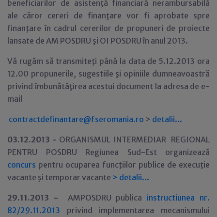
beneficiarilor de asistenţă financiară nerambursabilă
ale căror cereri de finanţare vor fi aprobate spre
finanţare în cadrul cererilor de propuneri de proiecte
lansate de AM POSDRU şi OI POSDRU în anul 2013.
Vă rugăm să transmiteţi până la data de 5.12.2013 ora
12.00 propunerile, sugestiile şi opiniile dumneavoastră
privind îmbunătăţirea acestui document la adresa de e-
mail
contractdefinantare@fseromania.ro
>
detalii...
03.12.2013 -
ORGANISMUL INTERMEDIAR REGIONAL
PENTRU POSDRU Regiunea Sud-Est organizează
concurs
pentru ocuparea funcţiilor publice de execuţie
vacante şi temporar vacante
>
detalii...
29
.11.2013 -
AMPOSDRU publica
instructiunea nr.
82/29.11.2013
privind implementarea mecanismului