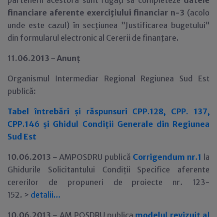
partenerii acestora sunt rugaţi să completeze
datele
financiare aferente exerciţiului financiar n-3
(acolo
unde este cazul) în secţiunea ”Justificarea bugetului”
din formularul electronic al Cererii de finanţare.
11.06.2013 - Anun
ţ
Organismul Intermediar Regional Regiunea Sud Est
public
ă:
Tabel întrebări şi răspunsuri CPP.128, CPP. 137,
CPP.146 şi Ghidul Condiţii Generale din Regiunea
Sud Est
10.06.2013 -
AMPOSDRU publică
Corrigendum nr.1
la
Ghidurile Solicitantului Condi
ţ
ii Specifice aferente
cererilor de propuneri de proiecte nr. 123-
152. >
detalii
.
.
.
10.06.2013 -
AM POSDRU publica
modelul revizuit al