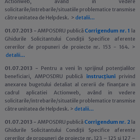
Actionweb, având in vedere
solicitarile/intrebarile/situatiile problematice transmise
către unitatea de Helpdesk. >
detalii...
01.07.2013 -
AMPOSDRU publică
Corrigendum nr. 1
la
Ghidurile Solicitantului Condiţii Specifice aferente
cererilor de propuneri de proiecte nr. 153 - 164. >
detalii...
01.07.2013 -
Pentru a veni în sprijinul potenţialilor
beneficiari, AMPOSDRU publică
instrucţiuni
privind
anexarea bugetului detaliat al cererii de finanţare in
cadrul aplicatiei Actionweb, având in vedere
solicitarile/intrebarile/situatiile problematice transmise
către unitatea de Helpdesk. >
detalii
.
.
.
01.07.2013 -
AMPOSDRU publică
Corrigendum nr. 2
la
Ghidurile Solicitantului Condiţii Specifice aferente
cererilor de propuneri de proiecte nr. 123 – 125 şi 127 –