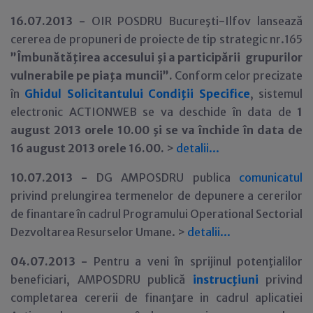
16.07.2013 -
OIR POSDRU Bucureşti-Ilfov lansează
cererea de propuneri de proiecte de tip strategic nr.165
”Îmbunătăţirea accesului şi a participării grupurilor
vulnerabile pe piaţa muncii”.
Conform celor precizate
în
Ghidul Solicitantului Condiţii Specifice
, sistemul
electronic ACTIONWEB se va deschide în data de
1
august 2013 orele 10.00 şi se va închide în data de
16 august 2013 orele 16.00.
>
detalii...
10.07.2013 -
DG AMPOSDRU publica
comunicatul
privind prelungirea termenelor de depunere a cererilor
de finantare în cadrul Programului Operational Sectorial
Dezvoltarea Resurselor Umane. >
detalii...
04.07.2013 -
Pentru a veni în sprijinul potenţialilor
beneficiari, AMPOSDRU publică
instrucţiuni
privind
completarea cererii de finanţare in cadrul aplicatiei