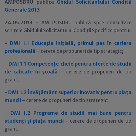
AMPOSDRU publica
Ghidul Solicitantului Conditii
Generale 2013
24.05.2013 -
AM POSDRU publică spre consultare
schi
ţ
ele Ghidului Solicitantului Condiţii Specifice pentru:
-
DMI 1.1 Educaţia iniţială, primul pas în cariera
profesională
– cerere de propuneri de tip strategic;
-
DMI 1.1
Competenţe cheie pentru oferte de studii
de calitate în şcoală
– cerere de propuneri de tip
grant;
-
DMI 1.2
Învăţământ superior inovativ pentru piaţa
muncii
–
cerere de propuneri de tip strategic;
-
DMI 1.2
Programe de studii mai bune pentru
studenţi şi piaţa muncii
–
cerere de propuneri de tip
grant;