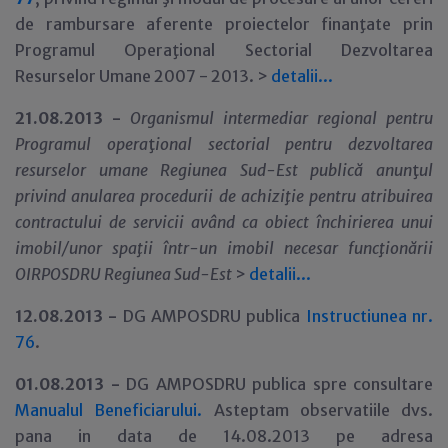
de rambursare aferente proiectelor finanţate prin
Programul Operaţional Sectorial Dezvoltarea
Resurselor Umane 2007 - 2013. >
detalii...
21.08.2013 -
Organismul intermediar regional pentru
Programul opera
ţ
ional sectorial pentru dezvoltarea
resurselor umane Regiunea Sud-Est publică anun
ţ
ul
privind anularea procedurii de achiziţie pentru atribuirea
contractului de servicii având ca obiect închirierea unui
imobil/unor spaţii într-un imobil necesar funcţionării
OIRPOSDRU Regiunea Sud-Est
>
detalii...
12.08.2013 -
DG AMPOSDRU publica
Instructiunea nr.
76
.
01.08.2013 -
DG AMPOSDRU publica spre consultare
Manualul Beneficiarului.
Asteptam observatiile dvs.
pana in data de 14.08.2013 pe adresa