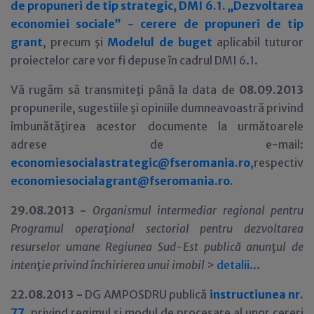
de propuneri de tip strategic
,
DMI 6.1. „Dezvoltarea
economiei sociale” - cerere de propuneri de tip
grant
, precum şi
Modelul de buget
aplicabil tuturor
proiectelor care vor fi depuse în cadrul DMI 6.1.
Vă rugăm să transmiteţi până la data de
08.09.2013
propunerile, sugestiile şi opiniile dumneavoastră privind
îmbunătăţirea acestor documente la următoarele
adrese de e-mail:
economiesocialastrategic@fseromania.ro
,
respectiv
economiesocialagrant@fseromania.ro
.
29
.08.2013 -
Organismul intermediar regional pentru
Programul opera
ţ
ional sectorial pentru dezvoltarea
resurselor umane Regiunea Sud-Est publică anun
ţ
ul de
inten
ţ
ie privind închirierea unui imobil
>
detalii...
22.08.2013 -
DG AMPOSDRU publică
instructiunea nr.
77
, privind regimul şi modul de procesare al unor cereri