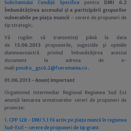
Solicitantului Condiţii Specifice
pentru
DMI 6.2
Îmbunătăţirea accesului şi a participării grupurilor
vulnerabile pe piaţa muncii
– cerere de propuneri de
tip strategic.
Vă rugăm să transmiteţi până la data
de
13.06.2013
propunerile, sugestiile şi opiniile
dumneavoastră privind îmbunătăţirea acestui
document la adresa de e-
mail:
posdru_gsc6.2@fseromania.ro
.
01.06.2013 - Anun
ţ
important
Organismul Intermediar Regional Regiunea Sud Est
anunţă lansarea urmatoarelor cereri de propuneri de
proiecte:
1.
CPP 128 - DMI 5.1 Fii activ pe piaţa muncii în regiunea
Sud-Est! – cerere de propuneri de tip grant