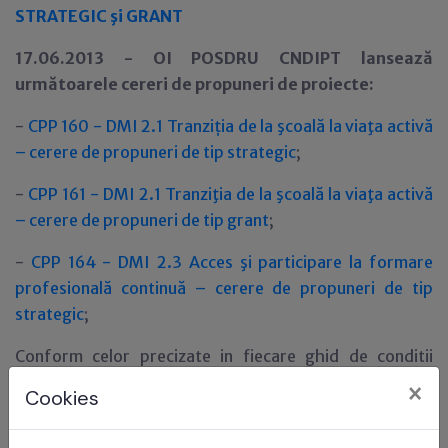
STRATEGIC şi GRANT
17.06.2013 - OI POSDRU CNDIPT lansează
următoarele cereri de propuneri de proiecte:
-
CPP 160 - DMI 2.1 Tranzi
ţ
ia de la şcoală la viaţa activă
– cerere de propuneri de tip strategic
;
-
CPP 161 - DMI 2.1 Tranziţia de la şcoală la viaţa activă
– cerere de propuneri de tip grant
;
-
CPP 164 - DMI 2.3 Acces şi participare la formare
profesională continuă – cerere de propuneri de tip
strategic
;
Conform celor precizate in fiecare ghid de conditii
specifice
sistemul electronic ACTIONWEB se va
×
Cookies
deschide in data de 1 iulie 2013 orele 10.00 si se va
inchide in data de 15 iulie 2013 orele 16.00.