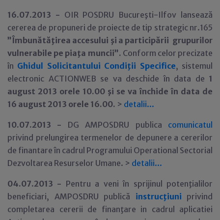
16.07.2013 -
OIR POSDRU Bucureşti-Ilfov lansează
cererea de propuneri de proiecte de tip strategic nr.165
”Îmbunătăţirea accesului şi a participării grupurilor
vulnerabile pe piaţa muncii”.
Conform celor precizate
în
Ghidul Solicitantului Condiţii Specifice
, sistemul
electronic ACTIONWEB se va deschide în data de
1
august 2013 orele 10.00 şi se va închide în data de
16 august 2013 orele 16.00.
>
detalii...
10.07.2013 -
DG AMPOSDRU publica
comunicatul
privind prelungirea termenelor de depunere a cererilor
de finantare în cadrul Programului Operational Sectorial
Dezvoltarea Resurselor Umane. >
detalii...
04.07.2013 -
Pentru a veni în sprijinul potenţialilor
beneficiari, AMPOSDRU publică
instrucţiuni
privind
completarea cererii de finanţare in cadrul aplicatiei