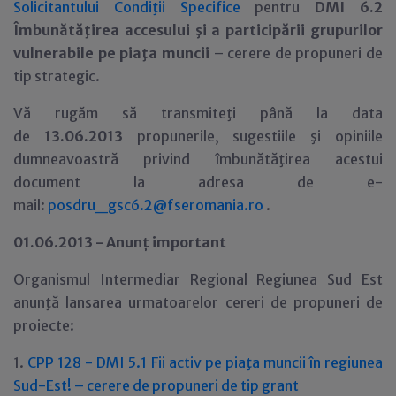
Solicitantului Condiţii Specifice
pentru
DMI 6.2
Îmbunătăţirea accesului şi a participării grupurilor
vulnerabile pe piaţa muncii
– cerere de propuneri de
tip strategic.
Vă rugăm să transmiteţi până la data
de
13.06.2013
propunerile, sugestiile şi opiniile
dumneavoastră privind îmbunătăţirea acestui
document la adresa de e-
mail:
posdru_gsc6.2@fseromania.ro
.
01.06.2013 - Anun
ţ
important
Organismul Intermediar Regional Regiunea Sud Est
anunţă lansarea urmatoarelor cereri de propuneri de
proiecte:
1.
CPP 128 - DMI 5.1 Fii activ pe piaţa muncii în regiunea
Sud-Est! – cerere de propuneri de tip grant