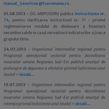
manual_beneficiar@fseromania.ro
.
01.08.2013 -
DG AMPOSDRU publica
instructiunea nr.
74
, pentru clarificarea instructiunii nr. 71 - privind
reglementarea modului de diminuare a finantarii
nerambursabile in cazul nerealizarii indicatorilor si/sau a
grupului tinta.
24.07.2013 -
Organismul intermediar regional pentru
Programul opera
ţ
ional sectorial pentru dezvoltarea
resurselor umane Regiunea Sud-Est publică anun
ţ
ul de
prelungire de depunere a ofertelor privind închirierea unui
imobil
>
detalii...
19.07.2013 -
Organismul intermediar regional pentru
Programul opera
ţ
ional sectorial pentru dezvoltarea
resurselor umane Regiunea Sud-Est publică anun
ţ
ul de
inten
ţ
ie privind închirierea unui imobil
>
detalii...