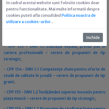
In cadrul acestui website sunt folosite cookies doar
Datele de contact ale biroului help-desk de la nivelul
pentru functionalitate. Mai multe informatii despre
Organismului Intermediar POSDRU CNDIPT sunt
cookies puteti afla consultând
Politica noastra de
disponibile
aici
.
utilizare a cookies-urilor
.
17.06.2013 - OI POSDRU MEN lansează următoarele
cereri de propuneri de proiecte:
Inchide
-
CPP 153 - DMI 1.1 Educaţia iniţială, primul pas în
cariera profesională – cerere de propuneri de tip
strategic
;
-
CPP 154 - DMI 1.1 Competenţe cheie pentru oferte de
studii de calitate în şcoală – cerere de propuneri de tip
grant
;
-
CPP 155 - DMI 1.2 Învăţământ superior inovativ pentru
piaţa muncii – cerere de propuneri de tip strategic
;
-
CPP 156 - DMI 1.2 Programe de studii mai bune pentru