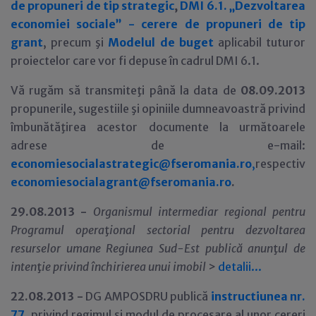
de propuneri de tip strategic
,
DMI 6.1. „Dezvoltarea
economiei sociale” - cerere de propuneri de tip
grant
, precum şi
Modelul de buget
aplicabil tuturor
proiectelor care vor fi depuse în cadrul DMI 6.1.
Vă rugăm să transmiteţi până la data de
08.09.2013
propunerile, sugestiile şi opiniile dumneavoastră privind
îmbunătăţirea acestor documente la următoarele
adrese de e-mail:
economiesocialastrategic@fseromania.ro
,
respectiv
economiesocialagrant@fseromania.ro
.
29
.08.2013 -
Organismul intermediar regional pentru
Programul opera
ţ
ional sectorial pentru dezvoltarea
resurselor umane Regiunea Sud-Est publică anun
ţ
ul de
inten
ţ
ie privind închirierea unui imobil
>
detalii...
22.08.2013 -
DG AMPOSDRU publică
instructiunea nr.
77
, privind regimul şi modul de procesare al unor cereri