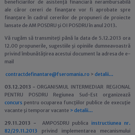
beneficiarilor de asistenţă financiară nerambursabilă
ale căror cereri de finanţare vor fi aprobate spre
finanţare în cadrul cererilor de propuneri de proiecte
lansate de AM POSDRU şi OI POSDRU în anul 2013.
Vă rugăm să transmiteţi până la data de 5.12.2013 ora
12.00 propunerile, sugestiile şi opiniile dumneavoastră
privind îmbunătăţirea acestui document la adresa de e-
mail
contractdefinantare@fseromania.ro
>
detalii...
03.12.2013 -
ORGANISMUL INTERMEDIAR REGIONAL
PENTRU POSDRU Regiunea Sud-Est organizează
concurs
pentru ocuparea funcţiilor publice de execuţie
vacante şi temporar vacante
>
detalii...
29
.11.2013 -
AMPOSDRU publica
instructiunea nr.
82/29.11.2013
privind implementarea mecanismului