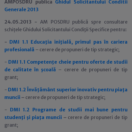
AMPOSDRU publica
Ghidul Solicitantului Conditii
Generale 2013
24.05.2013 -
AM POSDRU publică spre consultare
schi
ţ
ele Ghidului Solicitantului Condiţii Specifice pentru:
-
DMI 1.1 Educaţia iniţială, primul pas în cariera
profesională
– cerere de propuneri de tip strategic;
-
DMI 1.1
Competenţe cheie pentru oferte de studii
de calitate în şcoală
– cerere de propuneri de tip
grant;
-
DMI 1.2
Învăţământ superior inovativ pentru piaţa
muncii
–
cerere de propuneri de tip strategic;
-
DMI 1.2
Programe de studii mai bune pentru
studenţi şi piaţa muncii
–
cerere de propuneri de tip
grant;