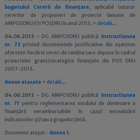
bugetului Cererii de finanţare
, aplicabil tuturor
cererilor de propuneri de proiecte lansate de
AMPOSDRU/OI POSDRU în anul 2013. >
detalii
.
.
.
04.06.2013 -
DG AMPOSDRU publică
Instructiunea
nr. 73
privind documentele justificative din eşantion
aferente fiecărei cereri de rambursare depuse în cadrul
proiectelor grant/strategice finanţate din POS DRU
2007-2013.
Anexe atasate
>
detalii
.
.
.
04.06.2013 -
DG AMPOSDRU publică
Instructiunea
nr. 71
pentru reglementarea modului de diminuare a
finanţării nerambursabile în cazul nerealizării
indicatorilor şi/sau a grupului ţintă.
Document ataşat -
Anexa 1
.