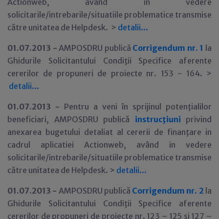
Actionweb, având in vedere
solicitarile/intrebarile/situatiile problematice transmise
către unitatea de Helpdesk. >
detalii...
01.07.2013 -
AMPOSDRU publică
Corrigendum nr. 1
la
Ghidurile Solicitantului Condiţii Specifice aferente
cererilor de propuneri de proiecte nr. 153 - 164. >
detalii...
01.07.2013 -
Pentru a veni în sprijinul potenţialilor
beneficiari, AMPOSDRU publică
instrucţiuni
privind
anexarea bugetului detaliat al cererii de finanţare in
cadrul aplicatiei Actionweb, având in vedere
solicitarile/intrebarile/situatiile problematice transmise
către unitatea de Helpdesk. >
detalii
.
.
.
01.07.2013 -
AMPOSDRU publică
Corrigendum nr. 2
la
Ghidurile Solicitantului Condiţii Specifice aferente
cererilor de propuneri de proiecte nr. 123 – 125 şi 127 –