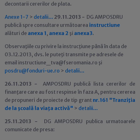
decontarii cererilor de plata.
Anexe 1-7
>
detalii...
29
.11.2013 -
DG AMPOSDRU
publică spre consultare următoarea
instructiune
alături de
anexa 1
,
anexa 2
şi
anexa3
.
Observaţiile cu privire la instrucţiune până în data de
03.12.2013, dvs. le puteţi transmite pe adresele de
email instructiune_tva@fseromania.ro şi
posdru@fonduri-ue.ro
>
detalii...
26
.11.2013 -
AMPOSDRU publică lista cererilor de
finanţare care au fost respinse în faza A, pentru cererea
de propuneri de proiecte de tip grant
nr.161 "Tranziţia
de la şcoală la viaţa activă"
>
detalii...
25
.11.2013 -
DG AMPOSDRU publica urmatoarele
comunicate de presa: