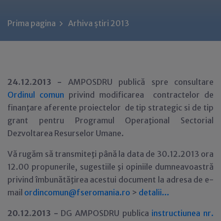
Prima pagina
Arhiva știri 2013
24.12.2013 -
AMPOSDRU publică spre consultare
Ordinul comun
privind modificarea contractelor de
finanţare aferente proiectelor de tip strategic si de tip
grant pentru Programul Operaţional Sectorial
Dezvoltarea Resurselor Umane.
Vă rugăm să transmiteţi până la data de 30.12.2013 ora
12.00 propunerile, sugestiile şi opiniile dumneavoastră
privind îmbunătăţirea acestui document la adresa de e-
mail
ordincomun@fseromania.ro
>
detalii...
20.12.2013 -
DG AMPOSDRU publica
instructiunea nr.