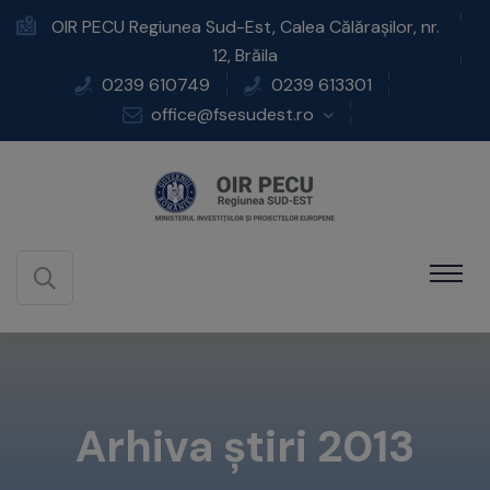
OIR PECU Regiunea Sud-Est, Calea Călărașilor, nr.
12, Brăila
0239 610749
0239 613301
office@fsesudest.ro
Arhiva știri 2013