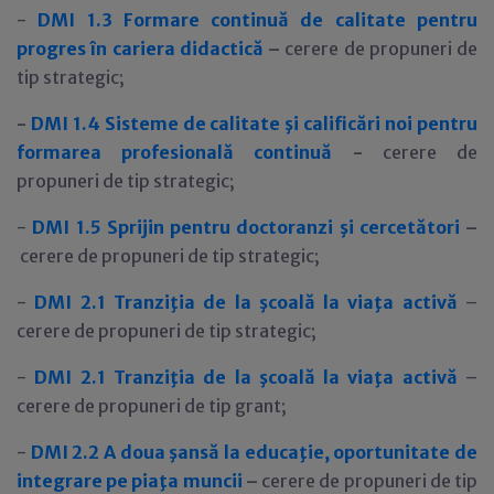
-
DMI 1.3
Formare continuă de calitate pentru
progres în cariera didactică
–
cerere de propuneri de
tip strategic;
-
DMI 1.4 Sisteme de calitate şi calificări noi pentru
formarea profesională continuă
-
cerere de
propuneri de tip strategic;
-
DMI 1.5
Sprijin pentru doctoranzi şi cercetători
–
cerere de propuneri de tip strategic;
-
DMI 2.1 Tranziţia de la şcoală la viaţa activă
–
cerere de propuneri de tip strategic;
-
DMI 2.1 Tranziţia de la şcoală la viaţa activă
–
cerere de propuneri de tip grant;
-
DMI 2.2
A doua şansă la educaţie, oportunitate de
integrare pe piaţa muncii
–
cerere de propuneri de tip