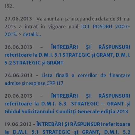
152.
27.06.2013 -
Va anuntam ca incepand cu data de 31 mai
2013 a intrat in vigoare noul
DCI POSDRU 2007-
2013
.
>
detalii
.
.
.
26.06.2013 -
Î
NTREBĂRI ŞI RĂSPUNSURI
referitoare la D.M.I. 5.1 STRATEGIC şi GRANT, D.M.I.
5.2 STRATEGIC şi GRANT
24.06.2013 -
Lista final
ă
a cererilor de finanţare
admise şi respinse CPP 117
20.06.2013 -
ÎNTREBĂRI ŞI RĂSPUNSURI
referitoare la D.M.I. 6.3 STRATEGIC – GRANT şi
Ghidul Solicitantului Conditţi Generale ediţia 2013
19.06.2013 -
Î
NTREBĂRI ŞI RĂSPUNSURI referitoare
la D.M.I. 5.1 STRATEGIC şi GRANT, D.M.I. 5.2