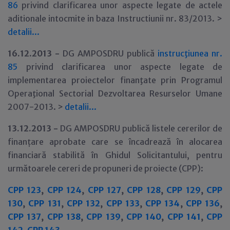
86
privind clarificarea unor aspecte legate de actele
aditionale intocmite in baza Instructiunii nr. 83/2013. >
detalii...
16.12.2013 -
DG AMPOSDRU publică
instrucţiunea nr.
85
privind clarificarea unor aspecte legate de
implementarea proiectelor finanţate prin Programul
Operaţional Sectorial Dezvoltarea Resurselor Umane
2007-2013. >
detalii...
13.12.2013 -
DG AMPOSDRU publică listele cererilor de
finanțare aprobate care se încadrează în alocarea
financiară stabilită în Ghidul Solicitantului, pentru
următoarele cereri de propuneri de proiecte (CPP):
CPP 123
,
CPP 124
,
CPP 127
,
CPP 128
,
CPP 129
,
CPP
130
,
CPP 131
,
CPP 132
,
CPP 133
,
CPP 134
,
CPP 136
,
CPP 137
,
CPP 138
,
CPP 139
,
CPP 140
,
CPP 141
,
CPP