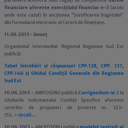
partenerii acestora sunt rugaţi să completeze
datele
financiare aferente exerciţiului financiar n-3
(acolo
unde este cazul) în secţiunea ”Justificarea bugetului”
din formularul electronic al Cererii de finanţare.
11.06.2013 - Anun
ţ
Organismul Intermediar Regional Regiunea Sud Est
public
ă:
Tabel întrebări şi răspunsuri CPP.128, CPP. 137,
CPP.146 şi Ghidul Condiţii Generale din Regiunea
Sud Est
10.06.2013 -
AMPOSDRU publică
Corrigendum nr.1
la
Ghidurile Solicitantului Condi
ţ
ii Specifice aferente
cererilor de propuneri de proiecte nr. 123-
152. >
detalii
.
.
.
10.06.2013 -
AM POSDRU publica
modelul revizuit al