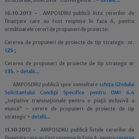
structurale, obiectivul "Convergenta". >
detalii...
16
.10.2013 -
AMPOSDRU publică lista cererilor de
finanţare care au fost respinse în faza A, pentru
următoarele cereri de propuneri de proiecte:
Cererea de propuneri de proiecte de tip strategic nr.
125
;
Cererea de propuneri de proiecte de tip strategic nr
135
.
>
detalii...
AMPOSDRU publică spre consultare
schiţa Ghidului
Solicitantului Condiţii Specifice pentru DMI 6.4
„Iniţiative transnaţionale pentru o piaţă inclusivă a
muncii” – cerere de propuneri de proiecte de tip
strategic >
detalii...
11
.10.2013 -
AMPOSDRU publică listele cererilor de
finanţare care au fost respinse în faza A, pentru
cererea