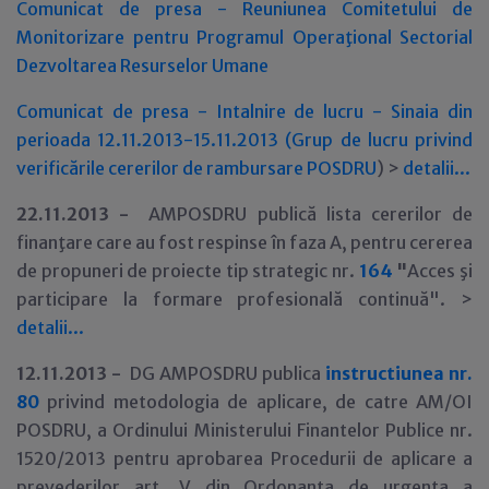
Comunicat de presa - Reuniunea Comitetului de
Monitorizare pentru Programul Operaţional Sectorial
Dezvoltarea Resurselor Umane
Comunicat de presa - Intalnire de lucru - Sinaia din
perioada 12.11.2013-15.11.2013 (Grup de lucru privind
verificările cererilor de rambursare POSDRU
) >
detalii...
22
.11.2013 -
AMPOSDRU publică lista cererilor de
finanţare care au fost respinse în faza A, pentru cererea
de propuneri de proiecte tip strategic nr.
164
"
Acces şi
participare la formare profesională continuă". >
detalii...
12
.11.2013 -
DG AMPOSDRU publica
instructiunea nr.
80
privind metodologia de aplicare, de catre AM/OI
POSDRU, a Ordinului Ministerului Finantelor Publice nr.
1520/2013 pentru aprobarea Procedurii de aplicare a
prevederilor art. V din Ordonanta de urgenta a