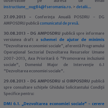
observatiile pe adresa de email
instructiune_oug84@fseromania.ro
. >
detalii...
27.09.2013 -
Conferinţa Anuală POSDRU - DG
AMPOSDRU publică
comunicatul de presă
.
30
.08.2013 -
DG AMPOSDRU
publică spre informare
versiunea draft a
schemei de ajutor de minimis
"Dezvoltarea economiei sociale”, aferentă Programului
Operaţional Sectorial Dezvoltarea Resurselor Umane
2007-2013, Axa Prioritară 6 "Promovarea incluziunii
sociale", Domeniul Major de Intervenţie 6.1
"Dezvoltarea economiei sociale".
29
.08.2013 -
DG AMPOSDRU si OIRPOSDRU
publică
spre consultare schiţele Ghidului Solicitantului Condiţii
Specifice pentru:
DMI 6.1. „Dezvoltarea economiei sociale” - cerere