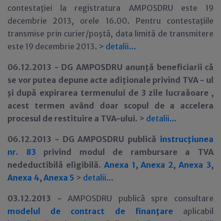
contestaţiei la registratura AMPOSDRU este 19
decembrie 2013, orele 16.00. Pentru contestaţiile
transmise prin curier/poştă, data limită de transmitere
este 19 decembrie 2013. >
detalii...
06.12.2013 -
DG AMPOSDRU anunţă beneficiarii că
se vor putea depune acte adiţionale privind TVA - ul
şi după expirarea termenului de 3 zile lucraăoare ,
acest termen având doar scopul de a accelera
procesul de restituire a TVA-ului.
>
detalii...
06.12.2013 -
DG AMPOSDRU publică
instrucţiunea
nr. 83
privind modul de rambursare a TVA
nedeductibilă eligibilă.
Anexa 1
,
Anexa 2
,
Anexa 3
,
Anexa 4
,
Anexa 5
>
detalii...
03.12.2013 -
AMPOSDRU publică spre consultare
modelul de contract de finanţare
aplicabil