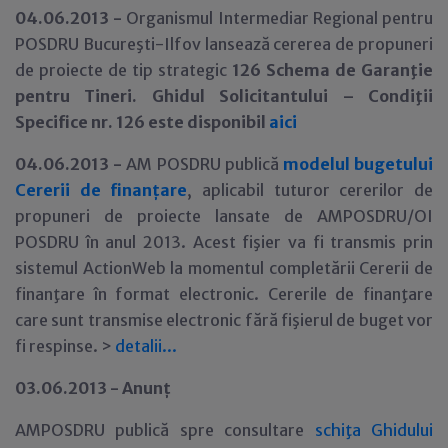
04.06.2013 -
Organismul Intermediar Regional pentru
POSDRU Bucureşti-Ilfov lansează cererea de propuneri
de proiecte de tip strategic
126 Schema de Garanţie
pentru Tineri. Ghidul Solicitantului – Condiţii
Specifice nr. 126 este disponibil
aici
04.06.2013 -
AM POSDRU publică
modelul bugetului
Cererii de finan
ţ
are
, aplicabil tuturor cererilor de
propuneri de proiecte lansate de AMPOSDRU/OI
POSDRU în anul 2013. Acest fişier va fi transmis prin
sistemul ActionWeb la momentul completării Cererii de
finanţare în format electronic. Cererile de finanţare
care sunt transmise electronic fără fişierul de buget vor
fi respinse. >
detalii
.
.
.
03.06.2013 - Anun
ţ
AMPOSDRU publică spre consultare
schiţa Ghidului