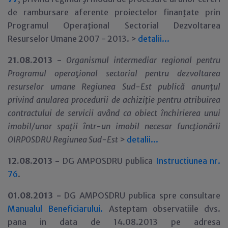
de rambursare aferente proiectelor finanţate prin
Programul Operaţional Sectorial Dezvoltarea
Resurselor Umane 2007 - 2013. >
detalii...
21.08.2013 -
Organismul intermediar regional pentru
Programul opera
ţ
ional sectorial pentru dezvoltarea
resurselor umane Regiunea Sud-Est publică anun
ţ
ul
privind anularea procedurii de achiziţie pentru atribuirea
contractului de servicii având ca obiect închirierea unui
imobil/unor spaţii într-un imobil necesar funcţionării
OIRPOSDRU Regiunea Sud-Est
>
detalii...
12.08.2013 -
DG AMPOSDRU publica
Instructiunea nr.
76
.
01.08.2013 -
DG AMPOSDRU publica spre consultare
Manualul Beneficiarului.
Asteptam observatiile dvs.
pana in data de 14.08.2013 pe adresa