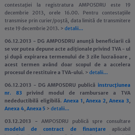
contestaţiei la registratura AMPOSDRU este 19
decembrie 2013, orele 16.00. Pentru contestaţiile
transmise prin curier/poştă, data limită de transmitere
este 19 decembrie 2013. >
detalii...
06.12.2013 -
DG AMPOSDRU anunţă beneficiarii că
se vor putea depune acte adiţionale privind TVA - ul
şi după expirarea termenului de 3 zile lucraăoare ,
acest termen având doar scopul de a accelera
procesul de restituire a TVA-ului.
>
detalii...
06.12.2013 -
DG AMPOSDRU publică
instrucţiunea
nr. 83
privind modul de rambursare a TVA
nedeductibilă eligibilă.
Anexa 1
,
Anexa 2
,
Anexa 3
,
Anexa 4
,
Anexa 5
>
detalii...
03.12.2013 -
AMPOSDRU publică spre consultare
modelul de contract de finanţare
aplicabil