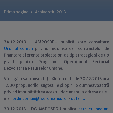
Prima pagina
Arhiva știri 2013
24.12.2013 -
AMPOSDRU publică spre consultare
Ordinul comun
privind modificarea contractelor de
finanţare aferente proiectelor de tip strategic si de tip
grant pentru Programul Operaţional Sectorial
Dezvoltarea Resurselor Umane.
Vă rugăm să transmiteţi până la data de 30.12.2013 ora
12.00 propunerile, sugestiile şi opiniile dumneavoastră
privind îmbunătăţirea acestui document la adresa de e-
mail
ordincomun@fseromania.ro
>
detalii...
20.12.2013 -
DG AMPOSDRU publica
instructiunea nr.