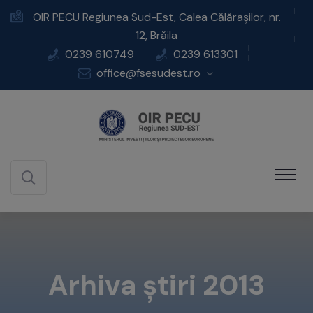
OIR PECU Regiunea Sud-Est, Calea Călărașilor, nr.
12, Brăila
0239 610749
0239 613301
office@fsesudest.ro
Arhiva știri 2013