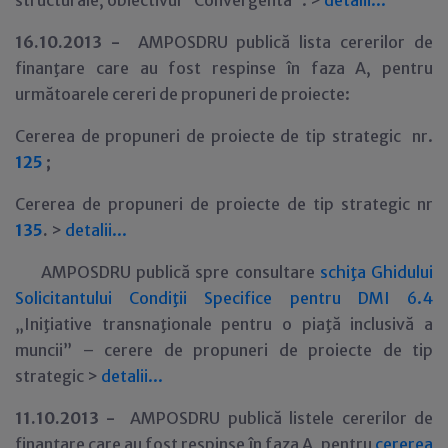
structurale, obiectivul "Convergenta". >
detalii...
16
.10.2013 -
AMPOSDRU publică lista cererilor de
finanţare care au fost respinse în faza A, pentru
următoarele cereri de propuneri de proiecte:
Cererea de propuneri de proiecte de tip strategic nr.
125
;
Cererea de propuneri de proiecte de tip strategic nr
135
.
>
detalii...
AMPOSDRU publică spre consultare
schiţa Ghidului
Solicitantului Condiţii Specifice pentru DMI 6.4
„Iniţiative transnaţionale pentru o piaţă inclusivă a
muncii” – cerere de propuneri de proiecte de tip
strategic >
detalii...
11
.10.2013 -
AMPOSDRU publică listele cererilor de
finanţare care au fost respinse în faza A, pentru
cererea