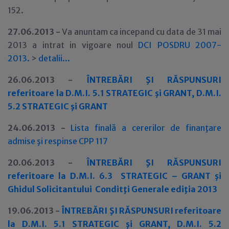
152.
27.06.2013 -
Va anuntam ca incepand cu data de 31 mai
2013 a intrat in vigoare noul
DCI POSDRU 2007-
2013
.
>
detalii
.
.
.
26.06.2013 -
Î
NTREBĂRI ŞI RĂSPUNSURI
referitoare la D.M.I. 5.1 STRATEGIC şi GRANT, D.M.I.
5.2 STRATEGIC şi GRANT
24.06.2013 -
Lista final
ă
a cererilor de finanţare
admise şi respinse CPP 117
20.06.2013 -
ÎNTREBĂRI ŞI RĂSPUNSURI
referitoare la D.M.I. 6.3 STRATEGIC – GRANT şi
Ghidul Solicitantului Conditţi Generale ediţia 2013
19.06.2013 -
Î
NTREBĂRI ŞI RĂSPUNSURI referitoare
la D.M.I. 5.1 STRATEGIC şi GRANT, D.M.I. 5.2