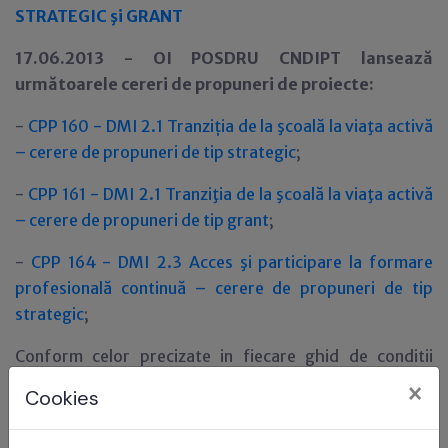
STRATEGIC şi GRANT
17.06.2013 - OI POSDRU CNDIPT lansează
următoarele cereri de propuneri de proiecte:
-
CPP 160 - DMI 2.1 Tranzi
ţ
ia de la şcoală la viaţa activă
– cerere de propuneri de tip strategic
;
-
CPP 161 - DMI 2.1 Tranziţia de la şcoală la viaţa activă
– cerere de propuneri de tip grant
;
-
CPP 164 - DMI 2.3 Acces şi participare la formare
profesională continuă – cerere de propuneri de tip
strategic
;
Conform celor precizate in fiecare ghid de conditii
specifice
sistemul electronic ACTIONWEB se va
×
Cookies
deschide in data de 1 iulie 2013 orele 10.00 si se va
inchide in data de 15 iulie 2013 orele 16.00.