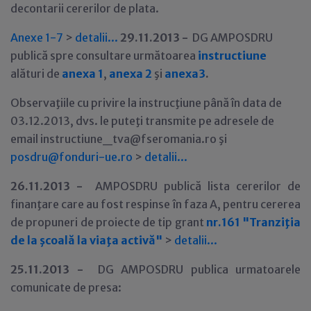
decontarii cererilor de plata.
Anexe 1-7
>
detalii...
29
.11.2013 -
DG AMPOSDRU
publică spre consultare următoarea
instructiune
alături de
anexa 1
,
anexa 2
şi
anexa3
.
Observaţiile cu privire la instrucţiune până în data de
03.12.2013, dvs. le puteţi transmite pe adresele de
email instructiune_tva@fseromania.ro şi
posdru@fonduri-ue.ro
>
detalii...
26
.11.2013 -
AMPOSDRU publică lista cererilor de
finanţare care au fost respinse în faza A, pentru cererea
de propuneri de proiecte de tip grant
nr.161 "Tranziţia
de la şcoală la viaţa activă"
>
detalii...
25
.11.2013 -
DG AMPOSDRU publica urmatoarele
comunicate de presa: