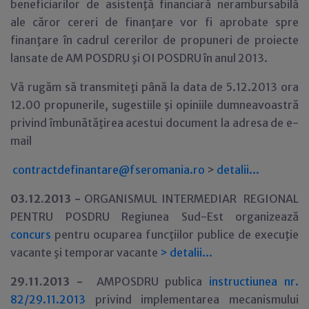
beneficiarilor de asistenţă financiară nerambursabilă
ale căror cereri de finanţare vor fi aprobate spre
finanţare în cadrul cererilor de propuneri de proiecte
lansate de AM POSDRU şi OI POSDRU în anul 2013.
Vă rugăm să transmiteţi până la data de 5.12.2013 ora
12.00 propunerile, sugestiile şi opiniile dumneavoastră
privind îmbunătăţirea acestui document la adresa de e-
mail
contractdefinantare@fseromania.ro
>
detalii...
03.12.2013 -
ORGANISMUL INTERMEDIAR REGIONAL
PENTRU POSDRU Regiunea Sud-Est organizează
concurs
pentru ocuparea funcţiilor publice de execuţie
vacante şi temporar vacante
>
detalii...
29
.11.2013 -
AMPOSDRU publica
instructiunea nr.
82/29.11.2013
privind implementarea mecanismului