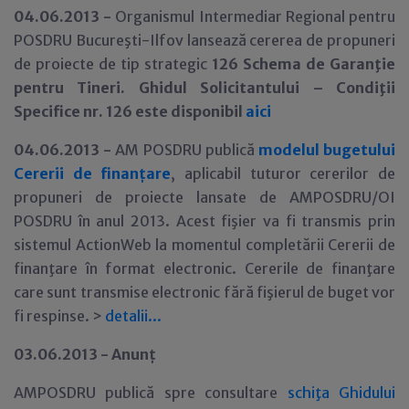
04.06.2013 -
Organismul Intermediar Regional pentru
POSDRU Bucureşti-Ilfov lansează cererea de propuneri
de proiecte de tip strategic
126 Schema de Garanţie
pentru Tineri. Ghidul Solicitantului – Condiţii
Specifice nr. 126 este disponibil
aici
04.06.2013 -
AM POSDRU publică
modelul bugetului
Cererii de finan
ţ
are
, aplicabil tuturor cererilor de
propuneri de proiecte lansate de AMPOSDRU/OI
POSDRU în anul 2013. Acest fişier va fi transmis prin
sistemul ActionWeb la momentul completării Cererii de
finanţare în format electronic. Cererile de finanţare
care sunt transmise electronic fără fişierul de buget vor
fi respinse. >
detalii
.
.
.
03.06.2013 - Anun
ţ
AMPOSDRU publică spre consultare
schiţa Ghidului