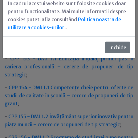
In cadrul acestui website sunt folosite cookies doar
Datele de contact ale biroului help-desk de la nivelul
pentru functionalitate. Mai multe informatii despre
Organismului Intermediar POSDRU CNDIPT sunt
cookies puteti afla consultând
Politica noastra de
disponibile
aici
.
utilizare a cookies-urilor
.
17.06.2013 - OI POSDRU MEN lansează următoarele
cereri de propuneri de proiecte:
Inchide
-
CPP 153 - DMI 1.1 Educaţia iniţială, primul pas în
cariera profesională – cerere de propuneri de tip
strategic
;
-
CPP 154 - DMI 1.1 Competenţe cheie pentru oferte de
studii de calitate în şcoală – cerere de propuneri de tip
grant
;
-
CPP 155 - DMI 1.2 Învăţământ superior inovativ pentru
piaţa muncii – cerere de propuneri de tip strategic
;
-
CPP 156 - DMI 1.2 Programe de studii mai bune pentru