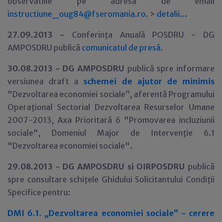
observatiile pe adresa de email
instructiune_oug84@fseromania.ro
. >
detalii...
27.09.2013 -
Conferinţa Anuală POSDRU - DG
AMPOSDRU publică
comunicatul de presă
.
30
.08.2013 -
DG AMPOSDRU
publică spre informare
versiunea draft a
schemei de ajutor de minimis
"Dezvoltarea economiei sociale”, aferentă Programului
Operaţional Sectorial Dezvoltarea Resurselor Umane
2007-2013, Axa Prioritară 6 "Promovarea incluziunii
sociale", Domeniul Major de Intervenţie 6.1
"Dezvoltarea economiei sociale".
29
.08.2013 -
DG AMPOSDRU si OIRPOSDRU
publică
spre consultare schiţele Ghidului Solicitantului Condiţii
Specifice pentru:
DMI 6.1. „Dezvoltarea economiei sociale” - cerere