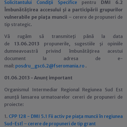
Solicitantului Condiţii Specifice
pentru
DMI 6.2
Îmbunătăţirea accesului şi a participării grupurilor
vulnerabile pe piaţa muncii
– cerere de propuneri de
tip strategic.
Vă rugăm să transmiteţi până la data
de
13.06.2013
propunerile, sugestiile şi opiniile
dumneavoastră privind îmbunătăţirea acestui
document la adresa de e-
mail:
posdru_gsc6.2@fseromania.ro
.
01.06.2013 - Anun
ţ
important
Organismul Intermediar Regional Regiunea Sud Est
anunţă lansarea urmatoarelor cereri de propuneri de
proiecte:
1.
CPP 128 - DMI 5.1 Fii activ pe piaţa muncii în regiunea
Sud-Est! – cerere de propuneri de tip grant