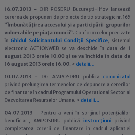
16.07.2013 -
OIR POSDRU Bucureşti-Ilfov lansează
cererea de propuneri de proiecte de tip strategic nr.165
”Îmbunătăţirea accesului şi a participării grupurilor
vulnerabile pe piaţa muncii”.
Conform celor precizate
în
Ghidul Solicitantului Condiţii Specifice
, sistemul
electronic ACTIONWEB se va deschide în data de
1
august 2013 orele 10.00 şi se va închide în data de
16 august 2013 orele 16.00.
>
detalii...
10.07.2013 -
DG AMPOSDRU publica
comunicatul
privind prelungirea termenelor de depunere a cererilor
de finantare în cadrul Programului Operational Sectorial
Dezvoltarea Resurselor Umane. >
detalii...
04.07.2013 -
Pentru a veni în sprijinul potenţialilor
beneficiari, AMPOSDRU publică
instrucţiuni
privind
completarea cererii de finanţare in cadrul aplicatiei