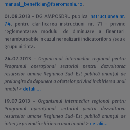
manual_beneficiar@fseromania.ro
.
01.08.2013 -
DG AMPOSDRU publica
instructiunea nr.
74
, pentru clarificarea instructiunii nr. 71 - privind
reglementarea modului de diminuare a finantarii
nerambursabile in cazul nerealizarii indicatorilor si/sau a
grupului tinta.
24.07.2013 -
Organismul intermediar regional pentru
Programul opera
ţ
ional sectorial pentru dezvoltarea
resurselor umane Regiunea Sud-Est publică anun
ţ
ul de
prelungire de depunere a ofertelor privind închirierea unui
imobil
>
detalii...
19.07.2013 -
Organismul intermediar regional pentru
Programul opera
ţ
ional sectorial pentru dezvoltarea
resurselor umane Regiunea Sud-Est publică anun
ţ
ul de
inten
ţ
ie privind închirierea unui imobil
>
detalii...