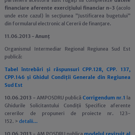
partenerii acestora sunt rugaţi să completeze
datele
financiare aferente exerciţiului financiar n-3
(acolo
unde este cazul) în secţiunea ”Justificarea bugetului”
din formularul electronic al Cererii de finanţare.
11.06.2013 - Anun
ţ
Organismul Intermediar Regional Regiunea Sud Est
public
ă:
Tabel întrebări şi răspunsuri CPP.128, CPP. 137,
CPP.146 şi Ghidul Condiţii Generale din Regiunea
Sud Est
10.06.2013 -
AMPOSDRU publică
Corrigendum nr.1
la
Ghidurile Solicitantului Condi
ţ
ii Specifice aferente
cererilor de propuneri de proiecte nr. 123-
152. >
detalii
.
.
.
10.06.2013 -
AM POSDRU publica
modelul revizuit al