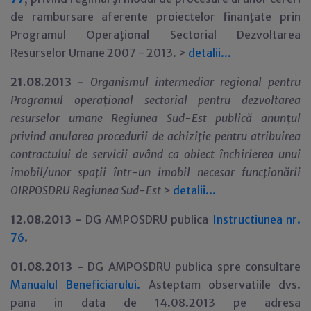
de rambursare aferente proiectelor finanţate prin
Programul Operaţional Sectorial Dezvoltarea
Resurselor Umane 2007 - 2013. >
detalii...
21.08.2013 -
Organismul intermediar regional pentru
Programul opera
ţ
ional sectorial pentru dezvoltarea
resurselor umane Regiunea Sud-Est publică anun
ţ
ul
privind anularea procedurii de achiziţie pentru atribuirea
contractului de servicii având ca obiect închirierea unui
imobil/unor spaţii într-un imobil necesar funcţionării
OIRPOSDRU Regiunea Sud-Est
>
detalii...
12.08.2013 -
DG AMPOSDRU publica
Instructiunea nr.
76
.
01.08.2013 -
DG AMPOSDRU publica spre consultare
Manualul Beneficiarului.
Asteptam observatiile dvs.
pana in data de 14.08.2013 pe adresa