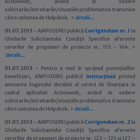
Actionweb, având in vedere
solicitarile/intrebarile/situatiile problematice transmise
către unitatea de Helpdesk. >
detalii...
01.07.2013 -
AMPOSDRU publică
Corrigendum nr. 1
la
Ghidurile Solicitantului Condiţii Specifice aferente
cererilor de propuneri de proiecte nr. 153 - 164. >
detalii...
01.07.2013 -
Pentru a veni în sprijinul potenţialilor
beneficiari, AMPOSDRU publică
instrucţiuni
privind
anexarea bugetului detaliat al cererii de finanţare in
cadrul aplicatiei Actionweb, având in vedere
solicitarile/intrebarile/situatiile problematice transmise
către unitatea de Helpdesk. >
detalii
.
.
.
01.07.2013 -
AMPOSDRU publică
Corrigendum nr. 2
la
Ghidurile Solicitantului Condiţii Specifice aferente
cererilor de propuneri de proiecte nr. 123 – 125 şi 127 –