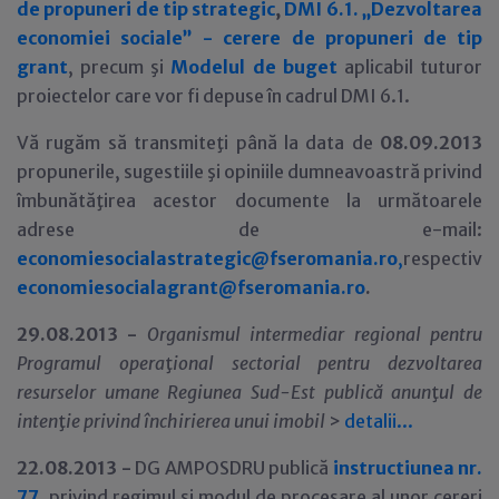
de propuneri de tip strategic
,
DMI 6.1. „Dezvoltarea
economiei sociale” - cerere de propuneri de tip
grant
, precum şi
Modelul de buget
aplicabil tuturor
proiectelor care vor fi depuse în cadrul DMI 6.1.
Vă rugăm să transmiteţi până la data de
08.09.2013
propunerile, sugestiile şi opiniile dumneavoastră privind
îmbunătăţirea acestor documente la următoarele
adrese de e-mail:
economiesocialastrategic@fseromania.ro
,
respectiv
economiesocialagrant@fseromania.ro
.
29
.08.2013 -
Organismul intermediar regional pentru
Programul opera
ţ
ional sectorial pentru dezvoltarea
resurselor umane Regiunea Sud-Est publică anun
ţ
ul de
inten
ţ
ie privind închirierea unui imobil
>
detalii...
22.08.2013 -
DG AMPOSDRU publică
instructiunea nr.
77
, privind regimul şi modul de procesare al unor cereri