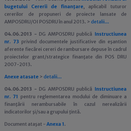
bugetului Cererii de finanţare
, aplicabil tuturor
cererilor de propuneri de proiecte lansate de
AMPOSDRU/OI POSDRU în anul 2013. >
detalii
.
.
.
04.06.2013 -
DG AMPOSDRU publică
Instructiunea
nr. 73
privind documentele justificative din eşantion
aferente fiecărei cereri de rambursare depuse în cadrul
proiectelor grant/strategice finanţate din POS DRU
2007-2013.
Anexe atasate
>
detalii
.
.
.
04.06.2013 -
DG AMPOSDRU publică
Instructiunea
nr. 71
pentru reglementarea modului de diminuare a
finanţării nerambursabile în cazul nerealizării
indicatorilor şi/sau a grupului ţintă.
Document ataşat -
Anexa 1
.