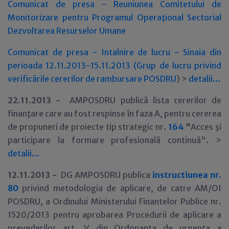
Comunicat de presa - Reuniunea Comitetului de
Monitorizare pentru Programul Operaţional Sectorial
Dezvoltarea Resurselor Umane
Comunicat de presa - Intalnire de lucru - Sinaia din
perioada 12.11.2013-15.11.2013 (Grup de lucru privind
verificările cererilor de rambursare POSDRU
) >
detalii...
22
.11.2013 -
AMPOSDRU publică lista cererilor de
finanţare care au fost respinse în faza A, pentru cererea
de propuneri de proiecte tip strategic nr.
164
"
Acces şi
participare la formare profesională continuă". >
detalii...
12
.11.2013 -
DG AMPOSDRU publica
instructiunea nr.
80
privind metodologia de aplicare, de catre AM/OI
POSDRU, a Ordinului Ministerului Finantelor Publice nr.
1520/2013 pentru aprobarea Procedurii de aplicare a
prevederilor art. V din Ordonanta de urgenta a