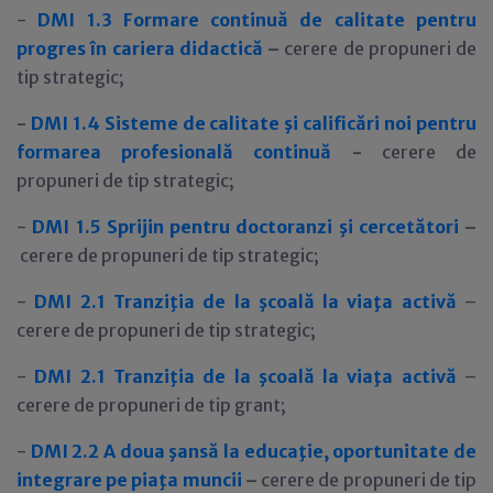
-
DMI 1.3
Formare continuă de calitate pentru
progres în cariera didactică
–
cerere de propuneri de
tip strategic;
-
DMI 1.4 Sisteme de calitate şi calificări noi pentru
formarea profesională continuă
-
cerere de
propuneri de tip strategic;
-
DMI 1.5
Sprijin pentru doctoranzi şi cercetători
–
cerere de propuneri de tip strategic;
-
DMI 2.1 Tranziţia de la şcoală la viaţa activă
–
cerere de propuneri de tip strategic;
-
DMI 2.1 Tranziţia de la şcoală la viaţa activă
–
cerere de propuneri de tip grant;
-
DMI 2.2
A doua şansă la educaţie, oportunitate de
integrare pe piaţa muncii
–
cerere de propuneri de tip