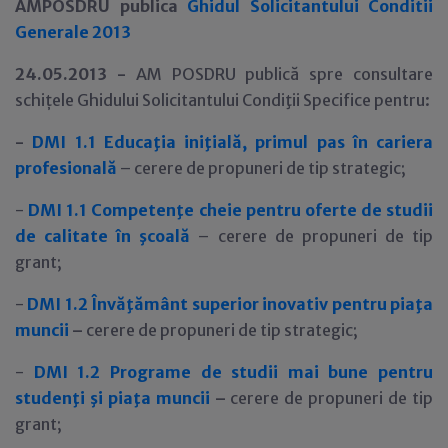
AMPOSDRU publica
Ghidul Solicitantului Conditii
Generale 2013
24.05.2013 -
AM POSDRU publică spre consultare
schi
ţ
ele Ghidului Solicitantului Condiţii Specifice pentru:
-
DMI 1.1 Educaţia iniţială, primul pas în cariera
profesională
– cerere de propuneri de tip strategic;
-
DMI 1.1
Competenţe cheie pentru oferte de studii
de calitate în şcoală
– cerere de propuneri de tip
grant;
-
DMI 1.2
Învăţământ superior inovativ pentru piaţa
muncii
–
cerere de propuneri de tip strategic;
-
DMI 1.2
Programe de studii mai bune pentru
studenţi şi piaţa muncii
–
cerere de propuneri de tip
grant;