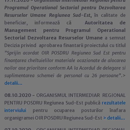
17.11.2020 -
Organismul Intermediar Regional pentru
Programul Operational Sectorial pentru Dezvoltarea
Resurselor Umane Regiunea Sud-Est
,
în calitate de
beneficiar,
informează că
Autoritatea de
Management pentru Programul Operational
Sectorial Dezvoltarea Resurselor Umane
a semnat
Decizia privind aprobarea finantarii proiectului cu titlul
”
Sprijin acordat OIR POSDRU Regiunea Sud Est pentru
finanțarea cheltuielilor materiale ocazionate de alocarea
noilor axe prioritare conform AA la Acordul de delegare si
suplimentarea schemei de personal cu 26 persoane”
.>
detalii...
08.10.2020 -
ORGANISMUL INTERMEDIAR REGIONAL
PENTRU POSDRU Regiunea Sud-Est publică
rezultatele
interviului
pentru ocuparea posturilor înafara
organigramei OIR POSDRU Regiunea Sud-Est
>
detalii...