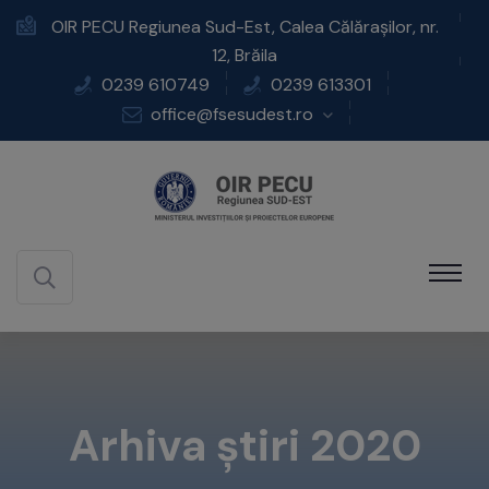
OIR PECU Regiunea Sud-Est, Calea Călărașilor, nr.
12, Brăila
0239 610749
0239 613301
office@fsesudest.ro
Arhiva știri 2020