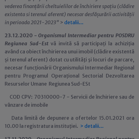
vederea finanțării cheltuielilor de închiriere spațiu (clădire
existenta si terenul aferent) necesar desfășurării activității
in perioada 2021-2023”
>
detalii...
23.12.2020 -
Organismul Intermediar pentru POSDRU
Regiunea Sud-Est
vă invită să participați la achiziția
având ca obiect închirierea unui imobil (clădire existentă
și terenul aferent) dotat cu utilităţi şi locuri de parcare,
necesar funcționării Organismului Intermediar Regional
pentru Programul Operațional Sectorial Dezvoltarea
Resurselor Umane Regiunea Sud-ESt
COD CPV: 70310000-7 - Servicii de închiriere sau de
vânzare de imobile
Data limită de depunere a ofertelor 15.01.2021 ora
10.00 la registratura instituției.
>
detalii...