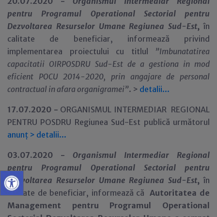
20.07.2020 -
Organismul Intermediar Regional
pentru Programul Operational Sectorial pentru
Dezvoltarea Resurselor Umane Regiunea Sud-Est
,
în
calitate de beneficiar,
informează privind
implementarea proiectului cu titlul
”
Imbunatatirea
capacitatii OIRPOSDRU Sud-Est de a gestiona in mod
eficient POCU 2014-2020, prin angajare de personal
contractual in afara organigramei
”
. >
detalii...
17.07.2020 -
ORGANISMUL INTERMEDIAR REGIONAL
PENTRU POSDRU Regiunea Sud-Est publică următorul
anunț
>
detalii...
03.07.2020 -
Organismul Intermediar Regional
pentru Programul Operational Sectorial pentru
Dezvoltarea Resurselor Umane Regiunea Sud-Est
,
în
calitate de beneficiar,
informează că
Autoritatea de
Management pentru Programul Operational