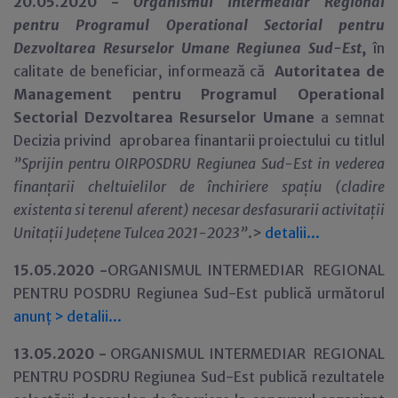
20.05.2020 -
Organismul Intermediar Regional
pentru Programul Operational Sectorial pentru
Dezvoltarea Resurselor Umane Regiunea Sud-Est
,
în
calitate de beneficiar,
informează că
Autoritatea de
Management pentru Programul Operational
Sectorial Dezvoltarea Resurselor Umane
a semnat
Decizia privind aprobarea finantarii proiectului cu titlul
”Sprijin pentru OIRPOSDRU Regiunea Sud-Est in vederea
finanțarii cheltuielilor de închiriere spațiu (cladire
existenta si terenul aferent) necesar desfasurarii activitații
Unitații Județene Tulcea 2021-2023
”
.>
detalii...
15.05.2020 -
ORGANISMUL INTERMEDIAR REGIONAL
PENTRU POSDRU Regiunea Sud-Est publică următorul
anunț
>
detalii...
13.05.2020 -
ORGANISMUL INTERMEDIAR REGIONAL
PENTRU POSDRU Regiunea Sud-Est publică rezultatele