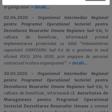
concurs
pentru ocuparea posturilor vacante în afara
organigramei
>
detalii...
02.04.2020 -
Organismul Intermediar Regional
pentru Programul Operational Sectorial pentru
Dezvoltarea Resurselor Umane Regiunea Sud-Est
,
în
calitate de beneficiar,
informează privind
implementarea proiectului cu titlul
”
Imbunatatirea
capacitatii OIRPOSDRU Sud-Est de a gestiona in mod
eficient POCU 2014-2020, prin angajare de personal
contractual in afara organigramei
”
. >
detalii...
30.03.2020 -
Organismul Intermediar Regional
pentru Programul Operational Sectorial pentru
Dezvoltarea Resurselor Umane Regiunea Sud-Est
,
în
calitate de beneficiar,
informează că
Autoritatea de
Management pentru Programul Operational
Sectorial Dezvoltarea Resurselor Umane
a semnat