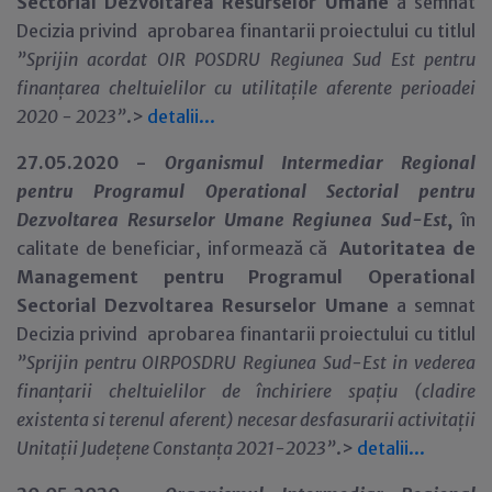
Sectorial Dezvoltarea Resurselor Umane
a semnat
Decizia privind aprobarea finantarii proiectului cu titlul
”Sprijin acordat OIR POSDRU Regiunea Sud Est pentru
finanțarea cheltuielilor cu utilitațile aferente perioadei
2020 - 2023
”
.>
detalii...
27.05.2020 -
Organismul Intermediar Regional
pentru Programul Operational Sectorial pentru
Dezvoltarea Resurselor Umane Regiunea Sud-Est
,
în
calitate de beneficiar,
informează că
Autoritatea de
Management pentru Programul Operational
Sectorial Dezvoltarea Resurselor Umane
a semnat
Decizia privind aprobarea finantarii proiectului cu titlul
”Sprijin pentru OIRPOSDRU Regiunea Sud-Est in vederea
finanțarii cheltuielilor de închiriere spațiu (cladire
existenta si terenul aferent) necesar desfasurarii activitații
Unitații Județene Constanța 2021-2023
”
.>
detalii...