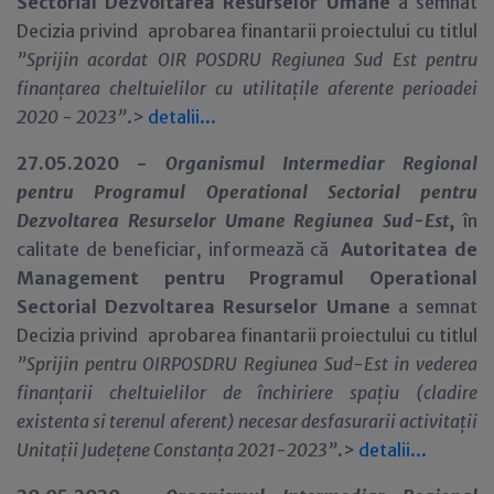
Sectorial Dezvoltarea Resurselor Umane
a semnat
Decizia privind aprobarea finantarii proiectului cu titlul
”Sprijin acordat OIR POSDRU Regiunea Sud Est pentru
finanțarea cheltuielilor cu utilitațile aferente perioadei
2020 - 2023
”
.>
detalii...
27.05.2020 -
Organismul Intermediar Regional
pentru Programul Operational Sectorial pentru
Dezvoltarea Resurselor Umane Regiunea Sud-Est
,
în
calitate de beneficiar,
informează că
Autoritatea de
Management pentru Programul Operational
Sectorial Dezvoltarea Resurselor Umane
a semnat
Decizia privind aprobarea finantarii proiectului cu titlul
”Sprijin pentru OIRPOSDRU Regiunea Sud-Est in vederea
finanțarii cheltuielilor de închiriere spațiu (cladire
existenta si terenul aferent) necesar desfasurarii activitații
Unitații Județene Constanța 2021-2023
”
.>
detalii...