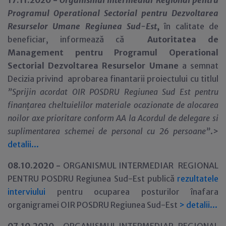
17.11.2020 -
Organismul Intermediar Regional pentru
Programul Operational Sectorial pentru Dezvoltarea
Resurselor Umane Regiunea Sud-Est
,
în calitate de
beneficiar,
informează că
Autoritatea de
Management pentru Programul Operational
Sectorial Dezvoltarea Resurselor Umane
a semnat
Decizia privind aprobarea finantarii proiectului cu titlul
”
Sprijin acordat OIR POSDRU Regiunea Sud Est pentru
finanțarea cheltuielilor materiale ocazionate de alocarea
noilor axe prioritare conform AA la Acordul de delegare si
suplimentarea schemei de personal cu 26 persoane”
.>
detalii...
08.10.2020 -
ORGANISMUL INTERMEDIAR REGIONAL
PENTRU POSDRU Regiunea Sud-Est publică
rezultatele
interviului
pentru ocuparea posturilor înafara
organigramei OIR POSDRU Regiunea Sud-Est
>
detalii...