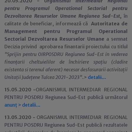
20.05.2020 -
Organismul Intermediar Regional
pentru Programul Operational Sectorial pentru
Dezvoltarea Resurselor Umane Regiunea Sud-Est
,
în
calitate de beneficiar,
informează că
Autoritatea de
Management pentru Programul Operational
Sectorial Dezvoltarea Resurselor Umane
a semnat
Decizia privind aprobarea finantarii proiectului cu titlul
”Sprijin pentru OIRPOSDRU Regiunea Sud-Est in vederea
finanțarii cheltuielilor de închiriere spațiu (cladire
existenta si terenul aferent) necesar desfasurarii activitații
Unitații Județene Tulcea 2021-2023
”
.>
detalii...
15.05.2020 -
ORGANISMUL INTERMEDIAR REGIONAL
PENTRU POSDRU Regiunea Sud-Est publică următorul
anunț
>
detalii...
13.05.2020 -
ORGANISMUL INTERMEDIAR REGIONAL
PENTRU POSDRU Regiunea Sud-Est publică rezultatele