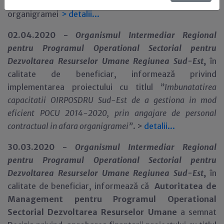
concurs
pentru ocuparea posturilor vacante în afara
organigramei
>
detalii...
02.04.2020 -
Organismul Intermediar Regional
pentru Programul Operational Sectorial pentru
Dezvoltarea Resurselor Umane Regiunea Sud-Est
,
în
calitate de beneficiar,
informează privind
implementarea proiectului cu titlul
”
Imbunatatirea
capacitatii OIRPOSDRU Sud-Est de a gestiona in mod
eficient POCU 2014-2020, prin angajare de personal
contractual in afara organigramei
”
. >
detalii...
30.03.2020 -
Organismul Intermediar Regional
pentru Programul Operational Sectorial pentru
Dezvoltarea Resurselor Umane Regiunea Sud-Est
,
în
calitate de beneficiar,
informează că
Autoritatea de
Management pentru Programul Operational
Sectorial Dezvoltarea Resurselor Umane
a semnat