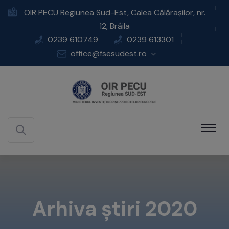
OIR PECU Regiunea Sud-Est, Calea Călărașilor, nr.
12, Brăila
0239 610749
0239 613301
office@fsesudest.ro
Arhiva știri 2020