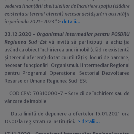
vederea finanțării cheltuielilor de închiriere spațiu (clădire
existenta si terenul aferent) necesar desfășurării activității
in perioada 2021-2023”
>
detalii...
23.12.2020 -
Organismul Intermediar pentru POSDRU
Regiunea Sud-Est
vă invită să participați la achiziția
având ca obiect închirierea unui imobil (clădire existentă
și terenul aferent) dotat cu utilităţi şi locuri de parcare,
necesar funcționării Organismului Intermediar Regional
pentru Programul Operațional Sectorial Dezvoltarea
Resurselor Umane Regiunea Sud-ESt
COD CPV: 70310000-7 - Servicii de închiriere sau de
vânzare de imobile
Data limită de depunere a ofertelor 15.01.2021 ora
10.00 la registratura instituției.
>
detalii...