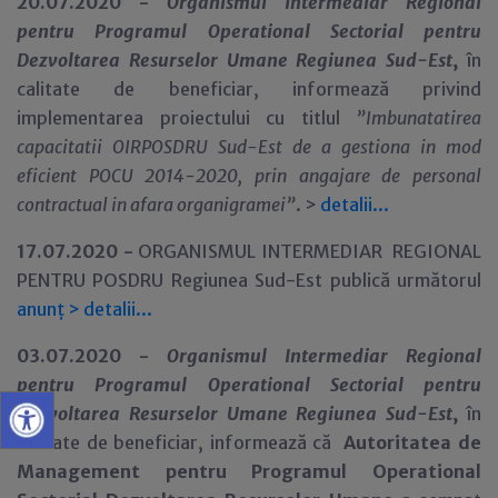
20.07.2020 -
Organismul Intermediar Regional
pentru Programul Operational Sectorial pentru
Dezvoltarea Resurselor Umane Regiunea Sud-Est
,
în
calitate de beneficiar,
informează privind
implementarea proiectului cu titlul
”
Imbunatatirea
capacitatii OIRPOSDRU Sud-Est de a gestiona in mod
eficient POCU 2014-2020, prin angajare de personal
contractual in afara organigramei
”
. >
detalii...
17.07.2020 -
ORGANISMUL INTERMEDIAR REGIONAL
PENTRU POSDRU Regiunea Sud-Est publică următorul
anunț
>
detalii...
03.07.2020 -
Organismul Intermediar Regional
pentru Programul Operational Sectorial pentru
Dezvoltarea Resurselor Umane Regiunea Sud-Est
,
în
calitate de beneficiar,
informează că
Autoritatea de
Management pentru Programul Operational