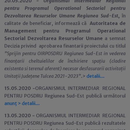
20.05.2020 -
Organismul Intermediar Regional
pentru Programul Operational Sectorial pentru
Dezvoltarea Resurselor Umane Regiunea Sud-Est
,
în
calitate de beneficiar,
informează că
Autoritatea de
Management pentru Programul Operational
Sectorial Dezvoltarea Resurselor Umane
a semnat
Decizia privind aprobarea finantarii proiectului cu titlul
”Sprijin pentru OIRPOSDRU Regiunea Sud-Est in vederea
finanțarii cheltuielilor de închiriere spațiu (cladire
existenta si terenul aferent) necesar desfasurarii activitații
Unitații Județene Tulcea 2021-2023
”
.>
detalii...
15.05.2020 -
ORGANISMUL INTERMEDIAR REGIONAL
PENTRU POSDRU Regiunea Sud-Est publică următorul
anunț
>
detalii...
13.05.2020 -
ORGANISMUL INTERMEDIAR REGIONAL
PENTRU POSDRU Regiunea Sud-Est publică rezultatele