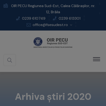
OIR PECU Regiunea Sud-Est, Calea Călărașilor, nr.
12, Brăila
0239 610749
0239 613301
office@fsesudest.ro
Arhiva știri 2020