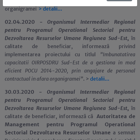
concurs
pentru ocuparea posturilor vacante în afara
organigramei
>
detalii...
02.04.2020 -
Organismul Intermediar Regional
pentru Programul Operational Sectorial pentru
Dezvoltarea Resurselor Umane Regiunea Sud-Est
,
în
calitate de beneficiar,
informează privind
implementarea proiectului cu titlul
”
Imbunatatirea
capacitatii OIRPOSDRU Sud-Est de a gestiona in mod
eficient POCU 2014-2020, prin angajare de personal
contractual in afara organigramei
”
. >
detalii...
30.03.2020 -
Organismul Intermediar Regional
pentru Programul Operational Sectorial pentru
Dezvoltarea Resurselor Umane Regiunea Sud-Est
,
în
calitate de beneficiar,
informează că
Autoritatea de
Management pentru Programul Operational
Sectorial Dezvoltarea Resurselor Umane
a semnat