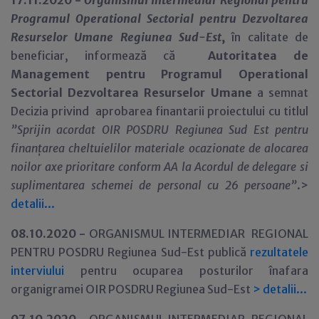
17.11.2020 -
Organismul Intermediar Regional pentru
Programul Operational Sectorial pentru Dezvoltarea
Resurselor Umane Regiunea Sud-Est
,
în calitate de
beneficiar,
informează că
Autoritatea de
Management pentru Programul Operational
Sectorial Dezvoltarea Resurselor Umane
a semnat
Decizia privind aprobarea finantarii proiectului cu titlul
”
Sprijin acordat OIR POSDRU Regiunea Sud Est pentru
finanțarea cheltuielilor materiale ocazionate de alocarea
noilor axe prioritare conform AA la Acordul de delegare si
suplimentarea schemei de personal cu 26 persoane”
.>
detalii...
08.10.2020 -
ORGANISMUL INTERMEDIAR REGIONAL
PENTRU POSDRU Regiunea Sud-Est publică
rezultatele
interviului
pentru ocuparea posturilor înafara
organigramei OIR POSDRU Regiunea Sud-Est
>
detalii...