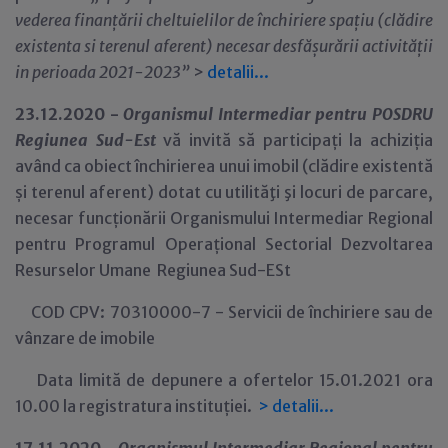
vederea finanțării cheltuielilor de închiriere spațiu (clădire
existenta si terenul aferent) necesar desfășurării activității
in perioada 2021-2023”
>
detalii...
23.12.2020 -
Organismul Intermediar pentru POSDRU
Regiunea Sud-Est
vă invită să participați la achiziția
având ca obiect închirierea unui imobil (clădire existentă
și terenul aferent) dotat cu utilităţi şi locuri de parcare,
necesar funcționării Organismului Intermediar Regional
pentru Programul Operațional Sectorial Dezvoltarea
Resurselor Umane Regiunea Sud-ESt
COD CPV: 70310000-7 - Servicii de închiriere sau de
vânzare de imobile
Data limită de depunere a ofertelor 15.01.2021 ora
10.00 la registratura instituției.
>
detalii...