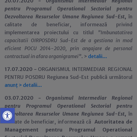
20.07.2020 -
Organismul Intermediar Regional
pentru Programul Operational Sectorial pentru
Dezvoltarea Resurselor Umane Regiunea Sud-Est
,
în
calitate de beneficiar,
informează privind
implementarea proiectului cu titlul
”
Imbunatatirea
capacitatii OIRPOSDRU Sud-Est de a gestiona in mod
eficient POCU 2014-2020, prin angajare de personal
contractual in afara organigramei
”
. >
detalii...
17.07.2020 -
ORGANISMUL INTERMEDIAR REGIONAL
PENTRU POSDRU Regiunea Sud-Est publică următorul
anunț
>
detalii...
03.07.2020 -
Organismul Intermediar Regional
pentru Programul Operational Sectorial pentru
Dezvoltarea Resurselor Umane Regiunea Sud-Est
,
în
calitate de beneficiar,
informează că
Autoritatea de
Management pentru Programul Operational