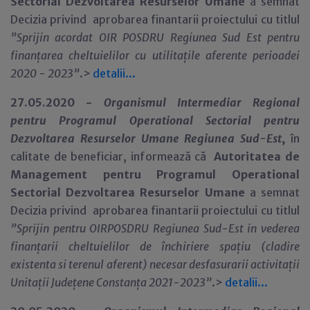
Sectorial Dezvoltarea Resurselor Umane
a semnat
Decizia privind aprobarea finantarii proiectului cu titlul
”Sprijin acordat OIR POSDRU Regiunea Sud Est pentru
finanțarea cheltuielilor cu utilitațile aferente perioadei
2020 - 2023
”
.>
detalii...
27.05.2020 -
Organismul Intermediar Regional
pentru Programul Operational Sectorial pentru
Dezvoltarea Resurselor Umane Regiunea Sud-Est
,
în
calitate de beneficiar,
informează că
Autoritatea de
Management pentru Programul Operational
Sectorial Dezvoltarea Resurselor Umane
a semnat
Decizia privind aprobarea finantarii proiectului cu titlul
”Sprijin pentru OIRPOSDRU Regiunea Sud-Est in vederea
finanțarii cheltuielilor de închiriere spațiu (cladire
existenta si terenul aferent) necesar desfasurarii activitații
Unitații Județene Constanța 2021-2023
”
.>
detalii...